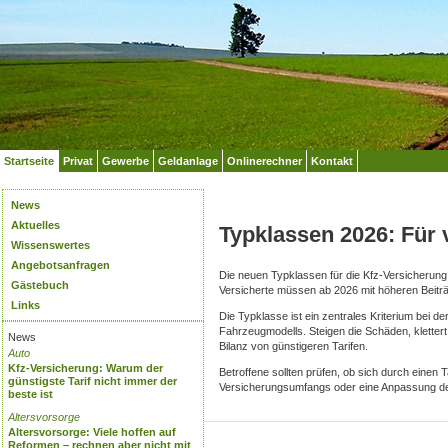
Startseite
Privat
Gewerbe
Geldanlage
Onlinerechner
Kontakt
News
Aktuelles
Typklassen 2026: Für v
Wissenswertes
Angebotsanfragen
Die neuen Typklassen für die Kfz-Versicherung 
Gästebuch
Versicherte müssen ab 2026 mit höheren Beiträ
Links
Die Typklasse ist ein zentrales Kriterium bei d
Fahrzeugmodells. Steigen die Schäden, klettert 
News
Bilanz von günstigeren Tarifen.
Auto
Kfz-Versicherung: Warum der
Betroffene sollten prüfen, ob sich durch eine
günstigste Tarif nicht immer der
Versicherungsumfangs oder eine Anpassung der 
beste ist
Altersvorsorge
Altersvorsorge: Viele hoffen auf
Reformen – rechnen aber nicht mit