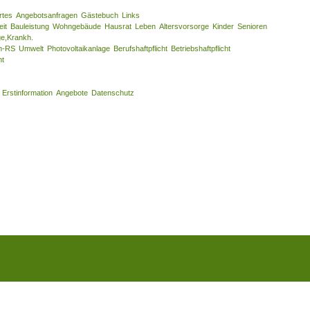
rtes
Angebotsanfragen
Gästebuch
Links
eit
Bauleistung
Wohngebäude
Hausrat
Leben
Altersvorsorge
Kinder
Senioren
ge,Krankh.
n-RS
Umwelt
Photovoltaikanlage
Berufshaftpflicht
Betriebshaftpflicht
ht
Erstinformation
Angebote
Datenschutz