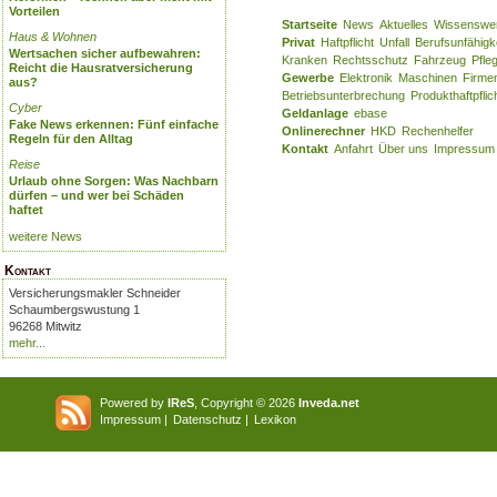
Vorteilen
Startseite
News
Aktuelles
Wissenswe
Haus & Wohnen
Privat
Haftpflicht
Unfall
Berufsunfähigk
Wertsachen sicher aufbewahren:
Kranken
Rechtsschutz
Fahrzeug
Pfle
Reicht die Hausratversicherung
Gewerbe
Elektronik
Maschinen
Firme
aus?
Betriebsunterbrechung
Produkthaftpflic
Cyber
Geldanlage
ebase
Fake News erkennen: Fünf einfache
Onlinerechner
HKD
Rechenhelfer
Regeln für den Alltag
Kontakt
Anfahrt
Über uns
Impressum
Reise
Urlaub ohne Sorgen: Was Nachbarn
dürfen – und wer bei Schäden
haftet
weitere News
Kontakt
Versicherungsmakler Schneider
Schaumbergswustung 1
96268 Mitwitz
mehr...
Powered by
IReS
, Copyright © 2026
Inveda.net
Impressum
|
Datenschutz
|
Lexikon