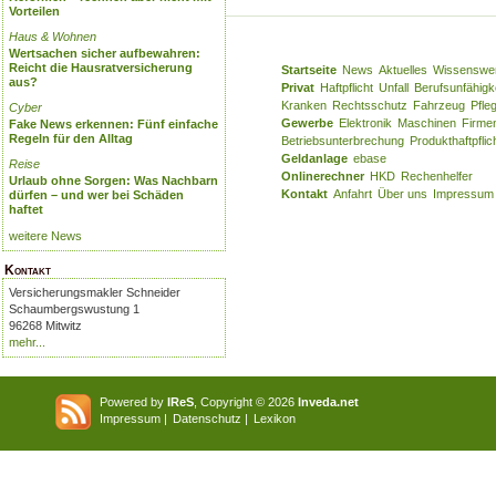
Vorteilen
Haus & Wohnen
Wertsachen sicher aufbewahren:
Reicht die Hausratversicherung
Startseite
News
Aktuelles
Wissenswe
aus?
Privat
Haftpflicht
Unfall
Berufsunfähigk
Kranken
Rechtsschutz
Fahrzeug
Pfle
Cyber
Gewerbe
Elektronik
Maschinen
Firme
Fake News erkennen: Fünf einfache
Regeln für den Alltag
Betriebsunterbrechung
Produkthaftpflic
Geldanlage
ebase
Reise
Onlinerechner
HKD
Rechenhelfer
Urlaub ohne Sorgen: Was Nachbarn
Kontakt
Anfahrt
Über uns
Impressum
dürfen – und wer bei Schäden
haftet
weitere News
Kontakt
Versicherungsmakler Schneider
Schaumbergswustung 1
96268 Mitwitz
mehr...
Powered by
IReS
, Copyright © 2026
Inveda.net
Impressum
|
Datenschutz
|
Lexikon