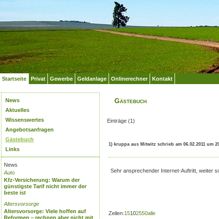
Startseite
Privat
Gewerbe
Geldanlage
Onlinerechner
Kontakt
Gästebuch
News
Aktuelles
Wissenswertes
Einträge (1)
Angebotsanfragen
Gästebuch
1) kruppa aus Mitwitz schrieb am 06.02.2011 um 2
Links
News
Sehr ansprechender Internet-Auftritt, weiter s
Auto
Kfz-Versicherung: Warum der
günstigste Tarif nicht immer der
beste ist
Altersvorsorge
Altersvorsorge: Viele hoffen auf
Zeilen:
1
5
10
25
50
alle
Reformen – rechnen aber nicht mit