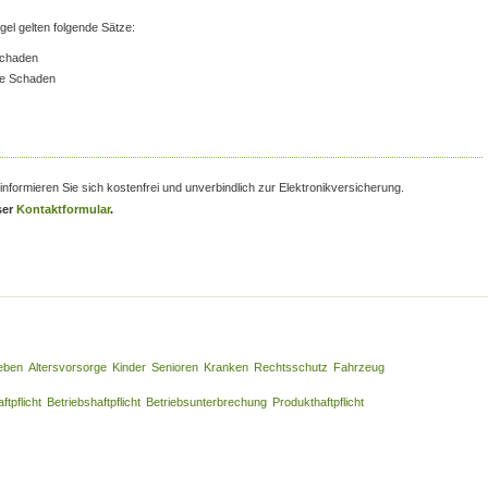
egel gelten folgende Sätze:
Schaden
je Schaden
informieren Sie sich kostenfrei und unverbindlich zur Elektronikversicherung.
ser
Kontaktformular
.
eben
Altersvorsorge
Kinder
Senioren
Kranken
Rechtsschutz
Fahrzeug
ftpflicht
Betriebshaftpflicht
Betriebsunterbrechung
Produkthaftpflicht