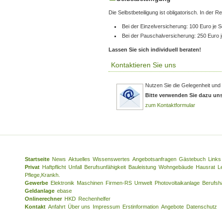
Die Selbstbeteiligung ist obligatorisch. In der R
Bei der Einzelversicherung: 100 Euro je 
Bei der Pauschalversicherung: 250 Euro 
Lassen Sie sich individuell beraten!
Kontaktieren Sie uns
Nutzen Sie die Gelegenheit und 
Bitte verwenden Sie dazu un
zum Kontaktformular
Startseite
News
Aktuelles
Wissenswertes
Angebotsanfragen
Gästebuch
Links
Privat
Haftpflicht
Unfall
Berufsunfähigkeit
Bauleistung
Wohngebäude
Hausrat
L
Pflege,Krankh.
Gewerbe
Elektronik
Maschinen
Firmen-RS
Umwelt
Photovoltaikanlage
Berufsha
Geldanlage
ebase
Onlinerechner
HKD
Rechenhelfer
Kontakt
Anfahrt
Über uns
Impressum
Erstinformation
Angebote
Datenschutz