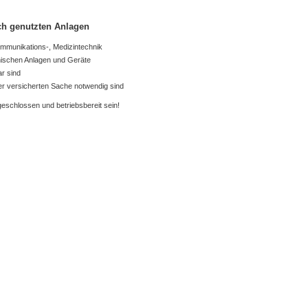
ich genutzten Anlagen
ommunikations-, Medizintechnik
hnischen Anlagen und Geräte
r sind
der versicherten Sache notwendig sind
eschlossen und betriebsbereit sein!