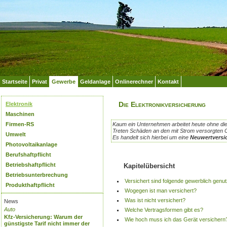
Startseite
Privat
Gewerbe
Geldanlage
Onlinerechner
Kontakt
Die Elektronikversicherung
Elektronik
Maschinen
Firmen-RS
Kaum ein Unternehmen arbeitet heute ohne die
Treten Schäden an den mit Strom versorgten 
Umwelt
Es handelt sich hierbei um eine
Neuwertversi
Photovoltaikanlage
Berufshaftpflicht
Betriebshaftpflicht
Kapitelübersicht
Betriebsunterbrechung
Versichert sind folgende gewerblich genu
Produkthaftpflicht
Wogegen ist man versichert?
Was ist nicht versichert?
News
Auto
Welche Vertragsformen gibt es?
Kfz-Versicherung: Warum der
Wie hoch muss ich das Gerät versichern
günstigste Tarif nicht immer der