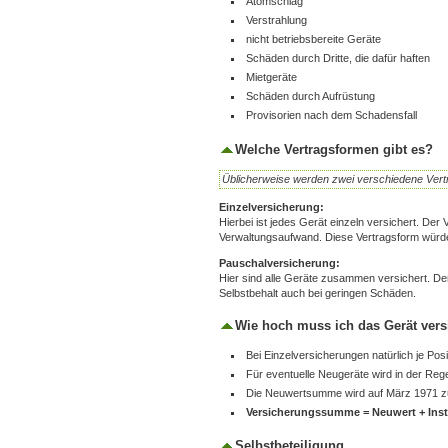
Atomschlag
Verstrahlung
nicht betriebsbereite Geräte
Schäden durch Dritte, die dafür haften
Mietgeräte
Schäden durch Aufrüstung
Provisorien nach dem Schadensfall
Welche Vertragsformen gibt es?
Üblicherweise werden zwei verschiedene Ver
Einzelversicherung:
Hierbei ist jedes Gerät einzeln versichert. Der Vo
Verwaltungsaufwand. Diese Vertragsform würde
Pauschalversicherung:
Hier sind alle Geräte zusammen versichert. Der
Selbstbehalt auch bei geringen Schäden.
Wie hoch muss ich das Gerät vers
Bei Einzelversicherungen natürlich je Po
Für eventuelle Neugeräte wird in der Re
Die Neuwertsumme wird auf März 1971 z
Versicherungssumme = Neuwert + Insta
Selbstbeteiligung