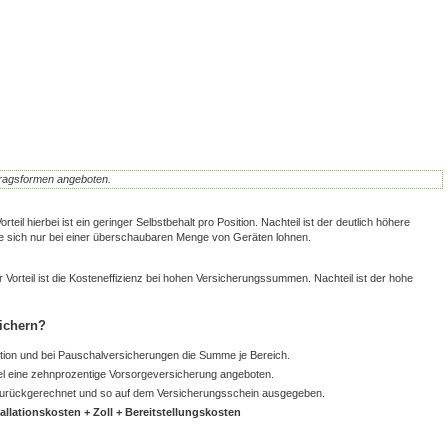
tragsformen angeboten.
rteil hierbei ist ein geringer Selbstbehalt pro Position. Nachteil ist der deutlich höhere
 sich nur bei einer überschaubaren Menge von Geräten lohnen.
 Vorteil ist die Kosteneffizienz bei hohen Versicherungssummen. Nachteil ist der hohe
ichern?
sition und bei Pauschalversicherungen die Summe je Bereich.
gel eine zehnprozentige Vorsorgeversicherung angeboten.
urückgerechnet und so auf dem Versicherungsschein ausgegeben.
llationskosten + Zoll + Bereitstellungskosten