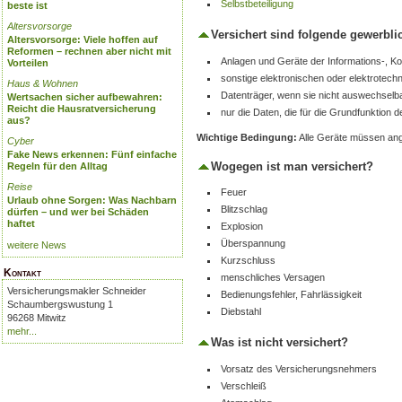
Selbstbeteiligung
beste ist
Altersvorsorge
Versichert sind folgende gewerbl
Altersvorsorge: Viele hoffen auf
Reformen – rechnen aber nicht mit
Anlagen und Geräte der Informations-, K
Vorteilen
sonstige elektronischen oder elektrotec
Haus & Wohnen
Datenträger, wenn sie nicht auswechselba
Wertsachen sicher aufbewahren:
Reicht die Hausratversicherung
nur die Daten, die für die Grundfunktion 
aus?
Wichtige Bedingung:
Alle Geräte müssen ang
Cyber
Fake News erkennen: Fünf einfache
Wogegen ist man versichert?
Regeln für den Alltag
Reise
Feuer
Urlaub ohne Sorgen: Was Nachbarn
Blitzschlag
dürfen – und wer bei Schäden
haftet
Explosion
Überspannung
weitere News
Kurzschluss
Kontakt
menschliches Versagen
Versicherungsmakler Schneider
Bedienungsfehler, Fahrlässigkeit
Schaumbergswustung 1
Diebstahl
96268 Mitwitz
mehr...
Was ist nicht versichert?
Vorsatz des Versicherungsnehmers
Verschleiß