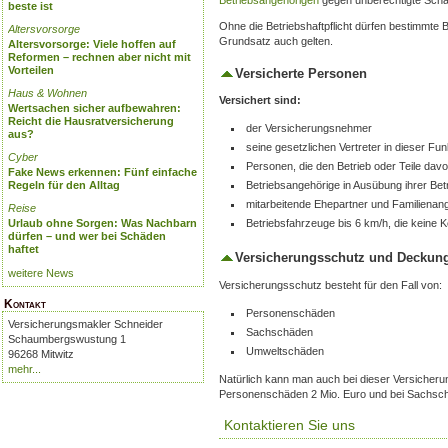
beste ist
Ohne die Betriebshaftpflicht dürfen bestimmte B
Altersvorsorge
Grundsatz auch gelten.
Altersvorsorge: Viele hoffen auf
Reformen – rechnen aber nicht mit
Vorteilen
Versicherte Personen
Haus & Wohnen
Versichert sind:
Wertsachen sicher aufbewahren:
Reicht die Hausratversicherung
der Versicherungsnehmer
aus?
seine gesetzlichen Vertreter in dieser Fun
Cyber
Personen, die den Betrieb oder Teile dav
Fake News erkennen: Fünf einfache
Regeln für den Alltag
Betriebsangehörige in Ausübung ihrer Betr
mitarbeitende Ehepartner und Familienan
Reise
Urlaub ohne Sorgen: Was Nachbarn
Betriebsfahrzeuge bis 6 km/h, die keine
dürfen – und wer bei Schäden
haftet
Versicherungsschutz und Decku
weitere News
Versicherungsschutz besteht für den Fall von:
Kontakt
Personenschäden
Versicherungsmakler Schneider
Sachschäden
Schaumbergswustung 1
Umweltschäden
96268 Mitwitz
mehr...
Natürlich kann man auch bei dieser Versicher
Personenschäden 2 Mio. Euro und bei Sachsch
Kontaktieren Sie uns