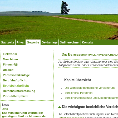
Startseite
Privat
Gewerbe
Geldanlage
Onlinerechner
Kontakt
Die Betriebshaftpflichtversicher
Elektronik
Maschinen
Als Selbstständiger oder Unternehmer sind Sie,
Firmen-RS
Tätigkeiten Sach- oder Personenschäden ents
Umwelt
Photovoltaikanlage
Kapitelübersicht
Berufshaftpflicht
Betriebshaftpflicht
Die wichtigste betriebliche Versicherung
Betriebsunterbrechung
Versicherte Personen
Produkthaftpflicht
Versicherungsschutz und Deckungssum
News
Die wichtigste betriebliche Versic
Auto
Kfz-Versicherung: Warum der
Die Betriebshaftpflichtversichung hat eine Rech
günstigste Tarif nicht immer der
Betriebsangehörigen
gegen unberechtigte Scha