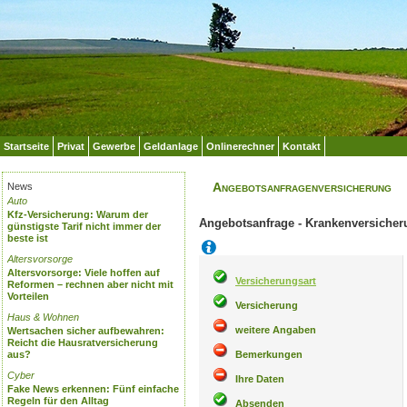
Startseite
Privat
Gewerbe
Geldanlage
Onlinerechner
Kontakt
Angebotsanfragenversicherung
News
Auto
Kfz-Versicherung: Warum der
Angebotsanfrage - Krankenversicher
günstigste Tarif nicht immer der
beste ist
Hilfe
Altersvorsorge
Altersvorsorge: Viele hoffen auf
Versicherungsart
Reformen – rechnen aber nicht mit
Vorteilen
Versicherung
Haus & Wohnen
weitere Angaben
Wertsachen sicher aufbewahren:
Reicht die Hausratversicherung
Bemerkungen
aus?
Cyber
Ihre Daten
Fake News erkennen: Fünf einfache
Regeln für den Alltag
Absenden