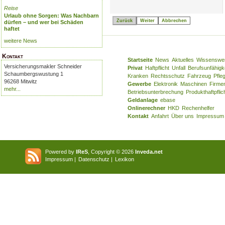
Reise
Urlaub ohne Sorgen: Was Nachbarn
Zurück
dürfen – und wer bei Schäden
haftet
weitere News
Kontakt
Startseite
News
Aktuelles
Wissenswe
Versicherungsmakler Schneider
Privat
Haftpflicht
Unfall
Berufsunfähigk
Schaumbergswustung 1
Kranken
Rechtsschutz
Fahrzeug
Pfle
96268 Mitwitz
Gewerbe
Elektronik
Maschinen
Firme
mehr...
Betriebsunterbrechung
Produkthaftpflic
Geldanlage
ebase
Onlinerechner
HKD
Rechenhelfer
Kontakt
Anfahrt
Über uns
Impressum
Powered by
IReS
, Copyright © 2026
Inveda.net
Impressum
|
Datenschutz
|
Lexikon