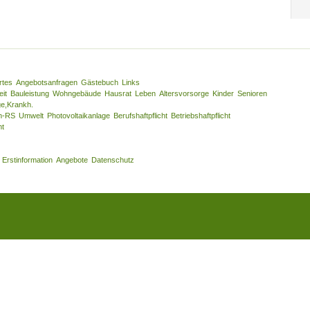
rtes
Angebotsanfragen
Gästebuch
Links
eit
Bauleistung
Wohngebäude
Hausrat
Leben
Altersvorsorge
Kinder
Senioren
ge,Krankh.
n-RS
Umwelt
Photovoltaikanlage
Berufshaftpflicht
Betriebshaftpflicht
ht
Erstinformation
Angebote
Datenschutz