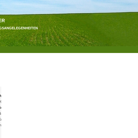
er
ngsangelegenheiten
Versicherungsbeginn:
09.08.2026
Selbstbeteiligung:
NaN €
Zahnersatz:
mind. %