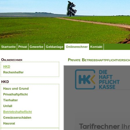
Startseite
Privat
Gewerbe
Geldanlage
Onlinerechner
Kontakt
Private Betriebshaftpflichtversi
Onlinerechner
HKD
Rechenhelfer
HKD
Haus und Grund
Privathaftpflicht
Tierhalter
Unfall
Betriebshaftpflicht
Gewässerschäden
Hausrat