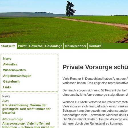
Startseite
Privat
Gewerbe
Geldanlage
Onlinerechner
Kontakt
News
Aktuelles
Private Vorsorge schü
Wissenswertes
Angebotsanfragen
Viele Rentner in Deutschland haben Angst vor A
Gästebuch
verlassen haben. Das zeigt eine repräsentativ
Links
Demnach sorgen sich rund 57 Prozent der befra
ohne zusätzliche Altersvorsorge steigt dieser 
News
Auto
Wohnen zur Miete verstärkt die Probleme: Mehr 
Kfz-Versicherung: Warum der
Viele müssen sich finanziell stark einschränken 
günstigste Tarif nicht immer der
Befragten kann den gewohnten Lebensstandard h
beste ist
beschäftigen viele – obwohl die Mehrheit dafür 
Altersvorsorge
Die Studie macht deutlich: Private Vorsorge wi
Altersvorsorge: Viele hoffen auf
sicherer durch den Ruhestand zu kommen.
Reformen – rechnen aber nicht mit