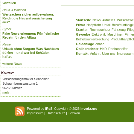
Vorteilen
Haus & Wohnen
Wertsachen sicher aufbewahren:
Reicht die Hausratversicherung
Startseite
News
Aktuelles
Wissenswe
aus?
Privat
Haftpflicht
Unfall
Berufsunfähigk
Cyber
Kranken
Rechtsschutz
Fahrzeug
Pfle
Fake News erkennen: Fünf einfache
Gewerbe
Elektronik
Maschinen
Firme
Regeln für den Alltag
Betriebsunterbrechung
Produkthaftpflic
Geldanlage
ebase
Reise
Urlaub ohne Sorgen: Was Nachbarn
Onlinerechner
HKD
Rechenhelfer
dürfen – und wer bei Schäden
Kontakt
Anfahrt
Über uns
Impressum
haftet
weitere News
Kontakt
Versicherungsmakler Schneider
Schaumbergswustung 1
96268 Mitwitz
mehr...
Powered by
IReS
, Copyright © 2026
Inveda.net
Impressum
|
Datenschutz
|
Lexikon