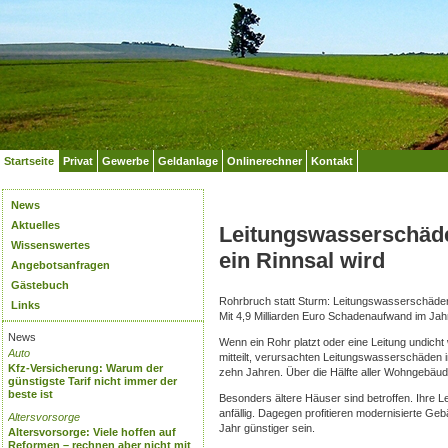
Startseite
Privat
Gewerbe
Geldanlage
Onlinerechner
Kontakt
News
Aktuelles
Leitungswasserschäde
Wissenswertes
ein Rinnsal wird
Angebotsanfragen
Gästebuch
Rohrbruch statt Sturm: Leitungswasserschäden
Links
Mit 4,9 Milliarden Euro Schadenaufwand im Jah
News
Wenn ein Rohr platzt oder eine Leitung undich
Auto
mitteilt, verursachten Leitungswasserschäden i
Kfz-Versicherung: Warum der
zehn Jahren. Über die Hälfte aller Wohngebäu
günstigste Tarif nicht immer der
beste ist
Besonders ältere Häuser sind betroffen. Ihre
anfällig. Dagegen profitieren modernisierte Ge
Altersvorsorge
Jahr günstiger sein.
Altersvorsorge: Viele hoffen auf
Reformen – rechnen aber nicht mit