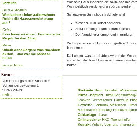
Wer sein Haus modernisiert, sollte das der Vers
Vorteilen
Wohngebäudeversicherung spürbar senken.
Haus & Wohnen
So reagieren Sie richtig im Schadensfall:
Wertsachen sicher aufbewahren:
Reicht die Hausratversicherung
aus?
Wasserzufuhr sofort abdrehen.
Schäden fotografisch dokumentieren.
Cyber
Fake News erkennen: Fünf einfache
Den Versicherer umgehend informieren.
Regeln für den Alltag
Wichtig zu wissen: Nach einem großen Schaden 
Reise
bekommen.
Urlaub ohne Sorgen: Was Nachbarn
dürfen – und wer bei Schäden
Da Leitungswasserschäden zwar in der Wohnge
haftet
außerdem der Abschluss einer Elementarscha
treffen.
weitere News
Kontakt
Versicherungsmakler Schneider
Schaumbergswustung 1
96268 Mitwitz
Startseite
News
Aktuelles
Wissenswe
mehr...
Privat
Haftpflicht
Unfall
Berufsunfähigk
Kranken
Rechtsschutz
Fahrzeug
Pfle
Gewerbe
Elektronik
Maschinen
Firme
Betriebsunterbrechung
Produkthaftpflic
Geldanlage
ebase
Onlinerechner
HKD
Rechenhelfer
Kontakt
Anfahrt
Über uns
Impressum