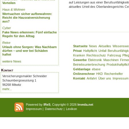
auf Leistungen aus einer Berufsunfähigkeit
Vorteilen
aktuelles Urteil des Oberlandesgerichts Cel
Haus & Wohnen
Wertsachen sicher aufbewahren:
Reicht die Hausratversicherung
aus?
Cyber
Fake News erkennen: Fünf einfache
Regeln für den Alltag
Reise
Startseite
News
Aktuelles
Wissenswe
Urlaub ohne Sorgen: Was Nachbarn
dürfen – und wer bei Schäden
Privat
Haftpflicht
Unfall
Berufsunfähigk
haftet
Kranken
Rechtsschutz
Fahrzeug
Pfle
Gewerbe
Elektronik
Maschinen
Firme
weitere News
Betriebsunterbrechung
Produkthaftpflic
Geldanlage
ebase
Kontakt
Onlinerechner
HKD
Rechenhelfer
Versicherungsmakler Schneider
Kontakt
Anfahrt
Über uns
Impressum
Schaumbergswustung 1
96268 Mitwitz
mehr...
Powered by
IReS
, Copyright © 2026
Inveda.net
Impressum
|
Datenschutz
|
Lexikon