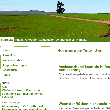
Startseite
Privat
Gewerbe
Geldanlage
Onlinerechner
Kontakt
Nachrichten zum Thema: Urteil
News
Aktuelles
Wissenswertes
Angebotsanfragen
Assistenzhund kann als Hilfsm
Behinderung
Gästebuch
Ein speziell ausgebildeter Assistenzhund k
Links
Gericht in einem aktuellen Eilverfahren ent
News
Auto
Kfz-Versicherung: Warum der
günstigste Tarif nicht immer der
beste ist
Altersvorsorge
Wenn der Rücken nicht mehr mi
Altersvorsorge: Viele hoffen auf
Wer seinen Beruf aus gesundheitlichen Gr
Reformen – rechnen aber nicht mit