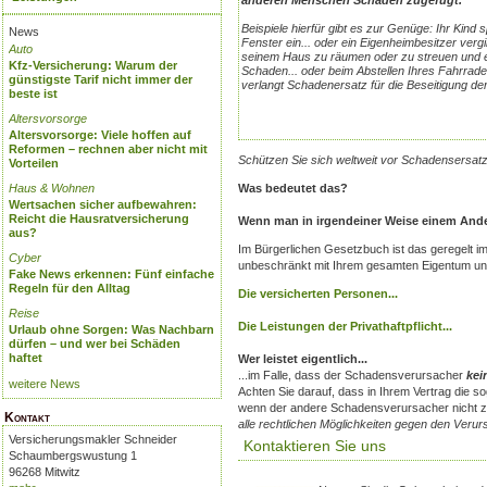
anderen Menschen Schaden zugefügt.
Beispiele hierfür gibt es zur Genüge: Ihr Kind s
News
Fenster ein... oder ein Eigenheimbesitzer ver
Auto
seinem Haus zu räumen oder zu streuen und 
Kfz-Versicherung: Warum der
Schaden... oder beim Abstellen Ihres Fahrrade
günstigste Tarif nicht immer der
verlangt Schadenersatz für die Beseitigung d
beste ist
Altersvorsorge
Altersvorsorge: Viele hoffen auf
Reformen – rechnen aber nicht mit
Schützen Sie sich weltweit vor Schadensersat
Vorteilen
Haus & Wohnen
Was bedeutet das?
Wertsachen sicher aufbewahren:
Reicht die Hausratversicherung
Wenn man in irgendeiner Weise einem Ander
aus?
Im Bürgerlichen Gesetzbuch ist das geregelt i
Cyber
unbeschränkt mit Ihrem gesamten Eigentum und 
Fake News erkennen: Fünf einfache
Regeln für den Alltag
Die versicherten Personen...
Reise
Die Leistungen der Privathaftpflicht...
Urlaub ohne Sorgen: Was Nachbarn
dürfen – und wer bei Schäden
haftet
Wer leistet eigentlich...
...im Falle, dass der Schadensverursacher
kei
weitere News
Achten Sie darauf, dass in Ihrem Vertrag die so
wenn der andere Schadensverursacher nicht zahl
Kontakt
alle rechtlichen Möglichkeiten gegen den Verur
Versicherungsmakler Schneider
Kontaktieren Sie uns
Schaumbergswustung 1
96268 Mitwitz