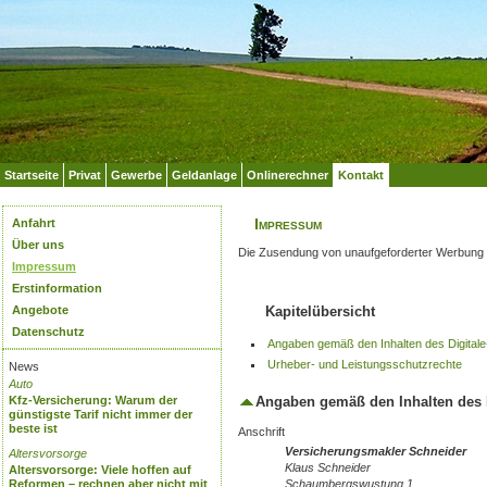
Startseite
Privat
Gewerbe
Geldanlage
Onlinerechner
Kontakt
Impressum
Anfahrt
Über uns
Die Zusendung von unaufgeforderter Werbung w
Impressum
Erstinformation
Angebote
Kapitelübersicht
Datenschutz
Angaben gemäß den Inhalten des Digita
Urheber- und Leistungsschutzrechte
News
Auto
Angaben gemäß den Inhalten des D
Kfz-Versicherung: Warum der
günstigste Tarif nicht immer der
beste ist
Anschrift
Versicherungsmakler Schneider
Altersvorsorge
Klaus Schneider
Altersvorsorge: Viele hoffen auf
Schaumbergswustung 1
Reformen – rechnen aber nicht mit