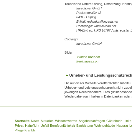
Technische Unterstützung, Umsetzung, Hosti
Inveda.net GmbH
Reclamstraße 42
04315 Leipzig
E-Mail: redaktion@inveda.net
Homepage: www.inveda.net
HR-Eintrag: HRB 18767 Amtsregister L
Copyright
Inveda.net GmbH
Bilder
Yvonne Kuschel
freeimages.com
Urheber- und Leistungsschutzrech
Die auf dieser Website veröffentlichten Inhal
Urheber- und Leistungsschutzrecht nicht zugel
jeweiligen Rechteinhabers. Dies gilt insbesonde
Wiedergabe von Inhalten in Datenbanken oder 
Startseite
News
Aktuelles
Wissenswertes
Angebotsanfragen
Gästebuch
Links
Privat
Haftpflicht
Unfall
Berufsunfähigkeit
Bauleistung
Wohngebäude
Hausrat
L
Pflege,Krankh.