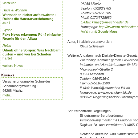
Vorteilen
96268 Mitwitz
Telefon: 09266/9783
Haus & Wohnen
Telefax: 09266/9785
Wertsachen sicher aufbewahren:
Mobil: 0172/7728982
Reicht die Hausratversicherung
E-Mail: klaus@vm-schneider.de
aus?
Homepage:
http://www.vm-schneider.
Cyber
Anfahrt mit Google Maps
Fake News erkennen: Fünf einfache
Regeln für den Alltag
Autor, inhaltlich verantwortlich
Reise
Klaus Schneider
Urlaub ohne Sorgen: Was Nachbarn
dürfen – und wer bei Schäden
Weitere Angaben nach Digitale-Dienste-Geset
haftet
Zuständige Kammer gemäß Gewerbeor
Industrie- und Handelskammer für Mü
weitere News
Max-Joseph-Straße 2
‎80333 München
Kontakt
Telefon: 089/5116-0
Versicherungsmakler Schneider
Fax: 089/5116-1306
Schaumbergswustung 1
E-Mail: ihkmail@muenchen.ihk.de
96268 Mitwitz
Homepage: www.muenchen.ihk.de
mehr...
Bezirke: Regierungsbezirk Oberbayer
Berufsrechtliche Regelungen:
Eingetragene Berufsordnung:
Versicherungsmakler mit Erlaubnis na
Register-Nr. des Vermittlers: D-MI6K
Deutsche Industrie- und Handelskamm