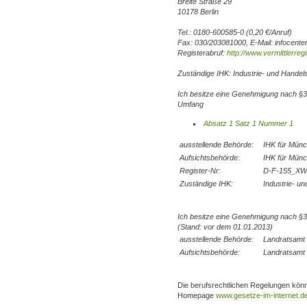
Breite Straße 29
10178 Berlin
Tel.: 0180-600585-0 (0,20 €/Anruf)
Fax: 030/203081000, E-Mail: infocente
Registerabruf:
http://www.vermittlerregi
Zuständige IHK: Industrie- und Hand
Ich besitze eine Genehmigung nach §
Umfang
Absatz 1 Satz 1 Nummer 1
ausstellende Behörde:
IHK für Mün
Aufsichtsbehörde:
IHK für Mün
Register-Nr:
D-F-155_XW
Zuständige IHK:
Industrie- 
Ich besitze eine Genehmigung nach 
(Stand: vor dem 01.01.2013)
ausstellende Behörde:
Landratsamt
Aufsichtsbehörde:
Landratsamt
Die berufsrechtlichen Regelungen kön
Homepage
www.gesetze-im-internet.d