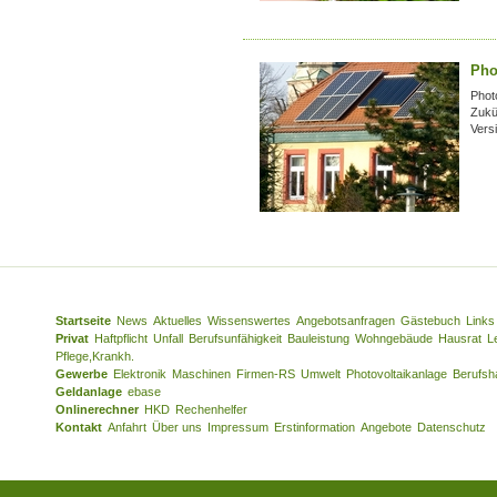
Pho
Phot
Zukün
Versi
Startseite
News
Aktuelles
Wissenswertes
Angebotsanfragen
Gästebuch
Links
Privat
Haftpflicht
Unfall
Berufsunfähigkeit
Bauleistung
Wohngebäude
Hausrat
L
Pflege,Krankh.
Gewerbe
Elektronik
Maschinen
Firmen-RS
Umwelt
Photovoltaikanlage
Berufsha
Geldanlage
ebase
Onlinerechner
HKD
Rechenhelfer
Kontakt
Anfahrt
Über uns
Impressum
Erstinformation
Angebote
Datenschutz