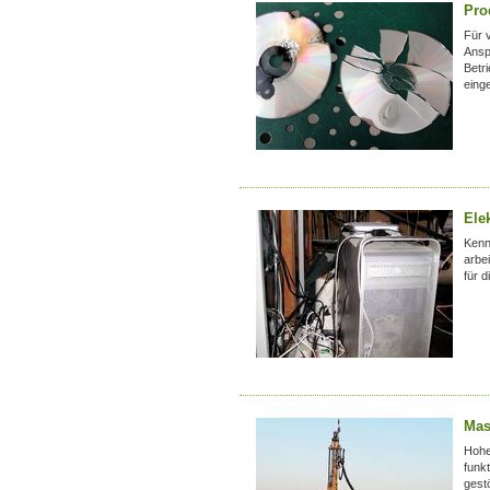
Pro
Für 
Ansp
Betr
eing
Ele
Kenn
arbe
für 
Mas
Hohe
funk
gest