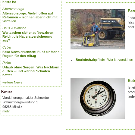
beste ist
Altersvorsorge
Betr
Altersvorsorge: Viele hoffen auf
Reformen – rechnen aber nicht mit
Jede
Vorteilen
fals
oder
Haus & Wohnen
Wertsachen sicher aufbewahren:
Reicht die Hausratversicherung
aus?
Cyber
Fake News erkennen: Fünf einfache
Regeln für den Alltag
Betriebshaftpflicht
:
Wer ist versichert
Reise
Urlaub ohne Sorgen: Was Nachbarn
dürfen – und wer bei Schäden
haftet
Bet
weitere News
Ist 
Kontakt
produ
lauf
Versicherungsmakler Schneider
Schaumbergswustung 1
96268 Mitwitz
mehr...