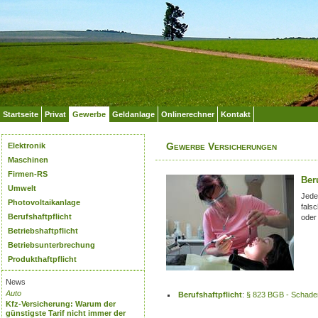
Startseite
Privat
Gewerbe
Geldanlage
Onlinerechner
Kontakt
Gewerbe Versicherungen
Elektronik
Maschinen
Firmen-RS
Beru
Umwelt
Jede
Photovoltaikanlage
fals
Berufshaftpflicht
oder
Betriebshaftpflicht
Betriebsunterbrechung
Produkthaftpflicht
News
Auto
Berufshaftpflicht
:
§ 823 BGB - Schaden
Kfz-Versicherung: Warum der
günstigste Tarif nicht immer der