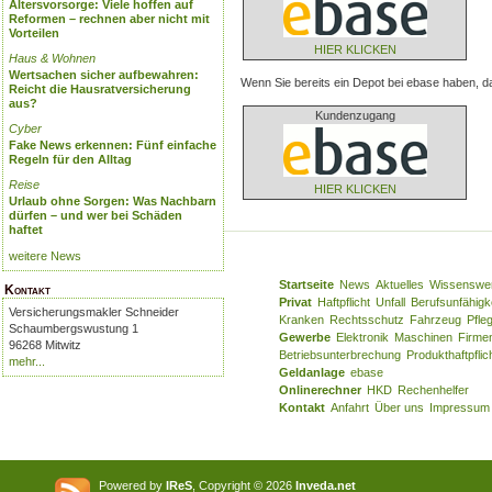
Altersvorsorge: Viele hoffen auf
Reformen – rechnen aber nicht mit
Vorteilen
HIER KLICKEN
Haus & Wohnen
Wertsachen sicher aufbewahren:
Wenn Sie bereits ein Depot bei ebase haben, da
Reicht die Hausratversicherung
aus?
Kundenzugang
Cyber
Fake News erkennen: Fünf einfache
Regeln für den Alltag
Reise
HIER KLICKEN
Urlaub ohne Sorgen: Was Nachbarn
dürfen – und wer bei Schäden
haftet
weitere News
Startseite
News
Aktuelles
Wissenswe
Kontakt
Privat
Haftpflicht
Unfall
Berufsunfähigk
Versicherungsmakler Schneider
Kranken
Rechtsschutz
Fahrzeug
Pfle
Schaumbergswustung 1
Gewerbe
Elektronik
Maschinen
Firme
96268 Mitwitz
Betriebsunterbrechung
Produkthaftpflic
mehr...
Geldanlage
ebase
Onlinerechner
HKD
Rechenhelfer
Kontakt
Anfahrt
Über uns
Impressum
Powered by
IReS
, Copyright © 2026
Inveda.net