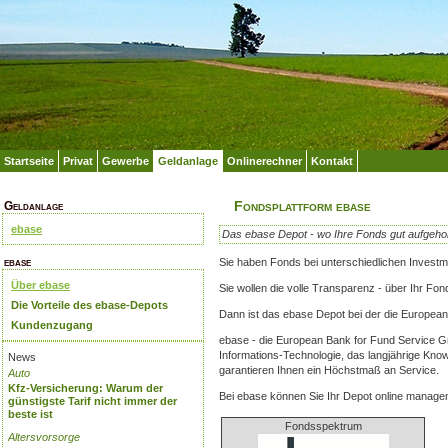
Startseite
Privat
Gewerbe
Geldanlage
Onlinerechner
Kontakt
Fondsplattform ebase
Geldanlage
ebase
Das ebase Depot - wo Ihre Fonds gut aufgeho
ebase
Sie haben Fonds bei unterschiedlichen Investm
Über ebase
Sie wollen die volle Transparenz - über Ihr F
Die Vorteile des ebase-Depots
Dann ist das ebase Depot bei der die Europea
Kundenzugang
ebase - die European Bank for Fund Service G
Informations-Technologie, das langjährige Know
News
garantieren Ihnen ein Höchstmaß an Service.
Auto
Kfz-Versicherung: Warum der
Bei ebase können Sie Ihr Depot online manage
günstigste Tarif nicht immer der
beste ist
Fondsspektrum
Altersvorsorge