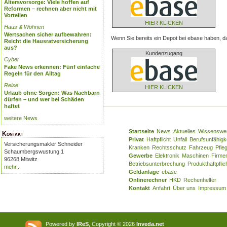
Altersvorsorge: Viele hoffen auf
Reformen – rechnen aber nicht mit
Vorteilen
HIER KLICKEN
Haus & Wohnen
Wertsachen sicher aufbewahren:
Wenn Sie bereits ein Depot bei ebase haben, da
Reicht die Hausratversicherung
aus?
Kundenzugang
Cyber
Fake News erkennen: Fünf einfache
Regeln für den Alltag
Reise
HIER KLICKEN
Urlaub ohne Sorgen: Was Nachbarn
dürfen – und wer bei Schäden
haftet
weitere News
Startseite
News
Aktuelles
Wissenswe
Kontakt
Privat
Haftpflicht
Unfall
Berufsunfähigk
Versicherungsmakler Schneider
Kranken
Rechtsschutz
Fahrzeug
Pfle
Schaumbergswustung 1
Gewerbe
Elektronik
Maschinen
Firme
96268 Mitwitz
Betriebsunterbrechung
Produkthaftpflic
mehr...
Geldanlage
ebase
Onlinerechner
HKD
Rechenhelfer
Kontakt
Anfahrt
Über uns
Impressum
Powered by
IReS
, Copyright © 2026
Inveda.net