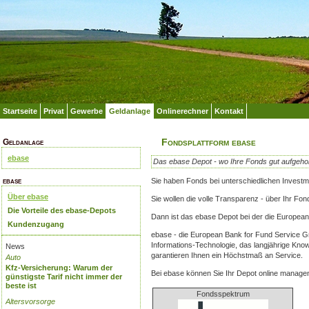
Startseite
Privat
Gewerbe
Geldanlage
Onlinerechner
Kontakt
Fondsplattform ebase
Geldanlage
ebase
Das ebase Depot - wo Ihre Fonds gut aufgeho
ebase
Sie haben Fonds bei unterschiedlichen Investm
Über ebase
Sie wollen die volle Transparenz - über Ihr F
Die Vorteile des ebase-Depots
Dann ist das ebase Depot bei der die Europea
Kundenzugang
ebase - die European Bank for Fund Service G
Informations-Technologie, das langjährige Know
News
garantieren Ihnen ein Höchstmaß an Service.
Auto
Kfz-Versicherung: Warum der
Bei ebase können Sie Ihr Depot online manage
günstigste Tarif nicht immer der
beste ist
Fondsspektrum
Altersvorsorge