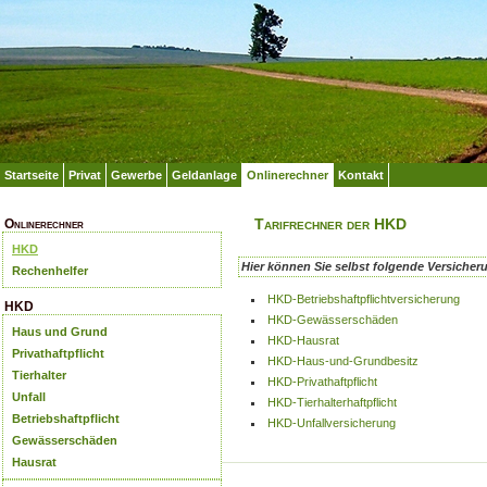
Startseite
Privat
Gewerbe
Geldanlage
Onlinerechner
Kontakt
Tarifrechner der HKD
Onlinerechner
HKD
Hier können Sie selbst folgende Versicher
Rechenhelfer
HKD-Betriebshaftpflichtversicherung
HKD
HKD-Gewässerschäden
Haus und Grund
HKD-Hausrat
Privathaftpflicht
HKD-Haus-und-Grundbesitz
Tierhalter
HKD-Privathaftpflicht
Unfall
HKD-Tierhalterhaftpflicht
Betriebshaftpflicht
HKD-Unfallversicherung
Gewässerschäden
Hausrat