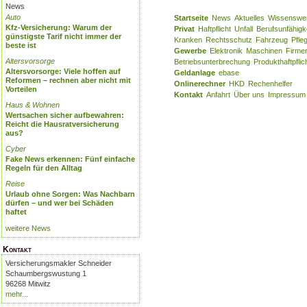
News
Auto
Startseite
News
Aktuelles
Wissenswe
Kfz-Versicherung: Warum der
Privat
Haftpflicht
Unfall
Berufsunfähigk
günstigste Tarif nicht immer der
Kranken
Rechtsschutz
Fahrzeug
Pfle
beste ist
Gewerbe
Elektronik
Maschinen
Firme
Altersvorsorge
Betriebsunterbrechung
Produkthaftpflic
Altersvorsorge: Viele hoffen auf
Geldanlage
ebase
Reformen – rechnen aber nicht mit
Onlinerechner
HKD
Rechenhelfer
Vorteilen
Kontakt
Anfahrt
Über uns
Impressum
Haus & Wohnen
Wertsachen sicher aufbewahren:
Reicht die Hausratversicherung
aus?
Cyber
Fake News erkennen: Fünf einfache
Regeln für den Alltag
Reise
Urlaub ohne Sorgen: Was Nachbarn
dürfen – und wer bei Schäden
haftet
weitere News
Kontakt
Versicherungsmakler Schneider
Schaumbergswustung 1
96268 Mitwitz
mehr...