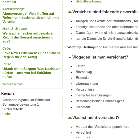
Selbstbeteiligung
beste ist
Altersvorsorge
Versichert sind folgende gewerbl
Altersvorsorge: Viele hoffen auf
Reformen – rechnen aber nicht mit
Anlagen und Geräte der Informations-, K
Vorteilen
sonstige elektronischen oder elektrotec
Haus & Wohnen
Datenträger, wenn sie nicht auswechselba
Wertsachen sicher aufbewahren:
Reicht die Hausratversicherung
nur die Daten, die für die Grundfunktion 
aus?
Wichtige Bedingung:
Alle Geräte müssen ang
Cyber
Fake News erkennen: Fünf einfache
Wogegen ist man versichert?
Regeln für den Alltag
Reise
Feuer
Urlaub ohne Sorgen: Was Nachbarn
Blitzschlag
dürfen – und wer bei Schäden
haftet
Explosion
Überspannung
weitere News
Kurzschluss
Kontakt
menschliches Versagen
Versicherungsmakler Schneider
Bedienungsfehler, Fahrlässigkeit
Schaumbergswustung 1
Diebstahl
96268 Mitwitz
mehr...
Was ist nicht versichert?
Vorsatz des Versicherungsnehmers
Verschleiß