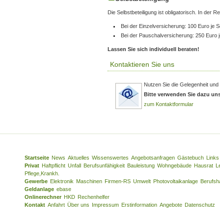
Die Selbstbeteiligung ist obligatorisch. In der R
Bei der Einzelversicherung: 100 Euro je 
Bei der Pauschalversicherung: 250 Euro 
Lassen Sie sich individuell beraten!
Kontaktieren Sie uns
Nutzen Sie die Gelegenheit und 
Bitte verwenden Sie dazu un
zum Kontaktformular
Startseite
News
Aktuelles
Wissenswertes
Angebotsanfragen
Gästebuch
Links
Privat
Haftpflicht
Unfall
Berufsunfähigkeit
Bauleistung
Wohngebäude
Hausrat
L
Pflege,Krankh.
Gewerbe
Elektronik
Maschinen
Firmen-RS
Umwelt
Photovoltaikanlage
Berufsha
Geldanlage
ebase
Onlinerechner
HKD
Rechenhelfer
Kontakt
Anfahrt
Über uns
Impressum
Erstinformation
Angebote
Datenschutz