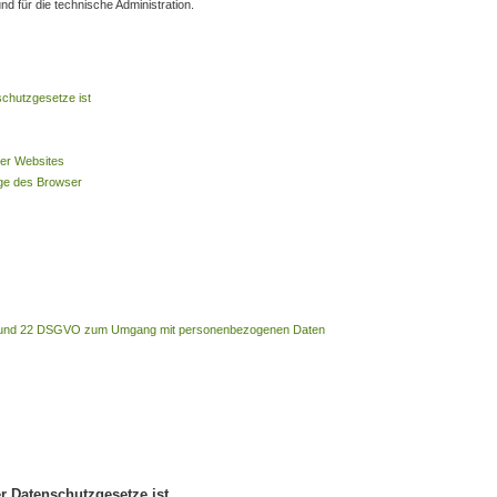
d für die technische Administration.
schutzgesetze ist
rer Websites
ge des Browser
. 21 und 22 DSGVO zum Umgang mit personenbezogenen Daten
er Datenschutzgesetze ist