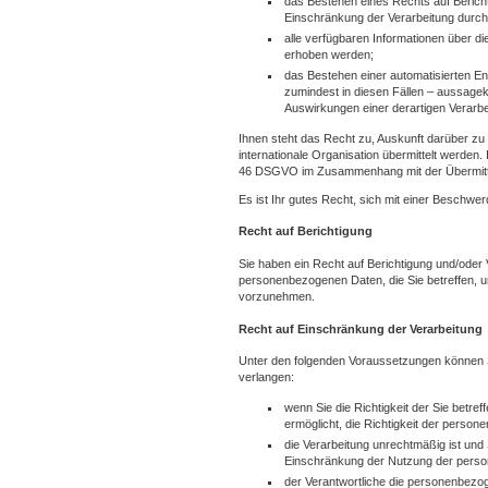
das Bestehen eines Rechts auf Berich
Einschränkung der Verarbeitung durch
alle verfügbaren Informationen über d
erhoben werden;
das Bestehen einer automatisierten En
zumindest in diesen Fällen – aussagekr
Auswirkungen einer derartigen Verarbei
Ihnen steht das Recht zu, Auskunft darüber zu 
internationale Organisation übermittelt werde
46 DSGVO im Zusammenhang mit der Übermittlu
Es ist Ihr gutes Recht, sich mit einer Beschwe
Recht auf Berichtigung
Sie haben ein Recht auf Berichtigung und/oder 
personenbezogenen Daten, die Sie betreffen, unr
vorzunehmen.
Recht auf Einschränkung der Verarbeitung
Unter den folgenden Voraussetzungen können S
verlangen:
wenn Sie die Richtigkeit der Sie betr
ermöglicht, die Richtigkeit der perso
die Verarbeitung unrechtmäßig ist un
Einschränkung der Nutzung der pers
der Verantwortliche die personenbezog