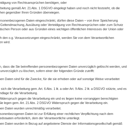
idigung von Rechtsansprüchen benötigen, oder
beitung gemäß Art. 21 Abs. 1 DSGVO eingelegt haben und noch nicht feststeht, ob die
ichen gegenüber Ihren Gründen überwiegen.
personenbezogenen Daten eingeschränkt, dürfen diese Daten – von ihrer Speicherung
zur Geltendmachung, Ausübung oder Verteidigung von Rechtsansprüchen oder zum Schutz
stischen Person oder aus Gründen eines wichtigen öffentlichen Interesses der Union oder
h den o.g. Voraussetzungen eingeschränkt, werden Sie von dem Verantwortlichen
en wird.
n, dass die Sie betreffenden personenbezogenen Daten unverzüglich gelöscht werden, und
n unverzüglich zu löschen, sofern einer der folgenden Gründe zutrifft:
n Daten sind für die Zwecke, für die sie erhoben oder auf sonstige Weise verarbeitet
e sich die Verarbeitung gem. Art. 6 Abs. 1 lit. a oder Art. 9 Abs. 2 lit. a DSGVO stützte, und es
ndlage für die Verarbeitung.
iderspruch gegen die Verarbeitung ein und es liegen keine vorrangigen berechtigten
 Sie legen gem. Art. 21 Abs. 2 DSGVO Widerspruch gegen die Verarbeitung ein.
nen Daten wurden unrechtmäßig verarbeitet.
sonenbezogenen Daten ist zur Erfüllung einer rechtlichen Verpflichtung nach dem
dstaaten erforderlich, dem der Verantwortliche unterliegt.
en Daten wurden in Bezug auf angebotene Dienste der Informationsgesellschaft gemäß