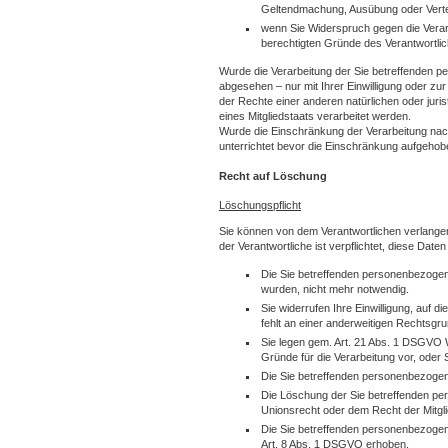
Geltendmachung, Ausübung oder Verte
wenn Sie Widerspruch gegen die Verar
berechtigten Gründe des Verantwortl
Wurde die Verarbeitung der Sie betreffenden 
abgesehen – nur mit Ihrer Einwilligung oder 
der Rechte einer anderen natürlichen oder juri
eines Mitgliedstaats verarbeitet werden.
Wurde die Einschränkung der Verarbeitung nac
unterrichtet bevor die Einschränkung aufgehob
Recht auf Löschung
Löschungspflicht
Sie können von dem Verantwortlichen verlange
der Verantwortliche ist verpflichtet, diese Date
Die Sie betreffenden personenbezogene
wurden, nicht mehr notwendig.
Sie widerrufen Ihre Einwilligung, auf di
fehlt an einer anderweitigen Rechtsgru
Sie legen gem. Art. 21 Abs. 1 DSGVO W
Gründe für die Verarbeitung vor, oder
Die Sie betreffenden personenbezoge
Die Löschung der Sie betreffenden per
Unionsrecht oder dem Recht der Mitglie
Die Sie betreffenden personenbezogen
Art. 8 Abs. 1 DSGVO erhoben.