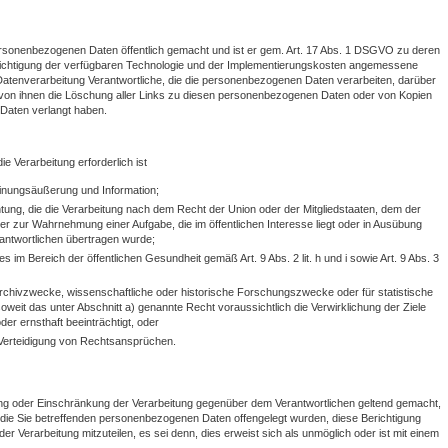
personenbezogenen Daten öffentlich gemacht und ist er gem. Art. 17 Abs. 1 DSGVO zu deren
ücksichtigung der verfügbaren Technologie und der Implementierungskosten angemessene
atenverarbeitung Verantwortliche, die die personenbezogenen Daten verarbeiten, darüber
n von ihnen die Löschung aller Links zu diesen personenbezogenen Daten oder von Kopien
Daten verlangt haben.
e Verarbeitung erforderlich ist
inungsäußerung und Information;
ichtung, die die Verarbeitung nach dem Recht der Union oder der Mitgliedstaaten, dem der
 oder zur Wahrnehmung einer Aufgabe, die im öffentlichen Interesse liegt oder in Ausübung
erantwortlichen übertragen wurde;
 im Bereich der öffentlichen Gesundheit gemäß Art. 9 Abs. 2 lit. h und i sowie Art. 9 Abs. 3
 Archivzwecke, wissenschaftliche oder historische Forschungszwecke oder für statistische
eit das unter Abschnitt a) genannte Recht voraussichtlich die Verwirklichung der Ziele
er ernsthaft beeinträchtigt, oder
erteidigung von Rechtsansprüchen.
ng oder Einschränkung der Verarbeitung gegenüber dem Verantwortlichen geltend gemacht,
en die Sie betreffenden personenbezogenen Daten offengelegt wurden, diese Berichtigung
 Verarbeitung mitzuteilen, es sei denn, dies erweist sich als unmöglich oder ist mit einem