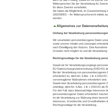
auch für das Profiling, soweit es mit solcher D
Widersprechen Sie der Verarbeitung für Zweck
für diese Zwecke verarbeitet.
Sie haben die Möglichkeit, im Zusammenhang mi
2002/58/EG – Ihr Widerspruchsrecht mittels au
werden.
Allgemeines zur Datenverarbeitun
Umfang der Verarbeitung personenbezogen
Wir verarbeiten personenbezogene Daten unserer
sowie unserer Inhalte und Leistungen erforderl
nach Einwilligung des Nutzers. Eine Ausnahme gi
Gründen nicht möglich ist und die Verarbeitung 
Rechtsgrundlage für die Verarbeitung per
Soweit wir für Verarbeitungsvorgänge personenbe
EU-Datenschutzgrundverordnung (DSGVO) als
Bei der Verarbeitung von personenbezogenen Dat
erforderlich ist, dient Art. 6 Abs. 1 lit. b DSG
vorvertraglicher Maßnahmen erforderlich sind.
Soweit eine Verarbeitung personenbezogener Dat
unterliegt, dient Art. 6 Abs. 1 lit. c DSGVO als
Für den Fall, dass lebenswichtige Interessen d
personenbezogener Daten erforderlich machen, 
Ist die Verarbeitung zur Wahrung eines berech
Interessen, Grundrechte und Grundfreiheiten des
Rechtsgrundlage für die Verarbeitung.