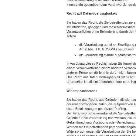
Ihnen steht gegenüber dem Verantwortlichen da
Recht auf Datenübertragbarkeit
Sie haben das Recht, die Sie betreffenden pers
strukturierten, gängigen und maschinenlesbar
Verantwortlichen ohne Behinderung durch den V
sofern
die Verarbeitung auf einer Einwilligung
Art. 6 Abs. 1 lit. b DSGVO beruht und
die Verarbeitung mithilfe automatisierte
In Ausübung dieses Rechts haben Sie ferner d
einem Verantwortlichen einem anderen Verantwor
anderer Personen dürfen hierdurch nicht beeint
Das Recht auf Datenübertragbarkeit gilt nicht
erforderlich ist, die im öffentlichen Interesse 
Widerspruchsrecht
Sie haben das Recht, aus Gründen, die sich aus
personenbezogenen Daten, die aufgrund von Art. 
diese Bestimmungen gestütztes Profiling.
Der Verantwortliche verarbeitet die Sie betre
Gründe für die Verarbeitung nachweisen, die Ih
Geltendmachung, Ausübung oder Verteidigung
Werden die Sie betreffenden personenbezogenen
Widerspruch gegen die Verarbeitung der Sie b