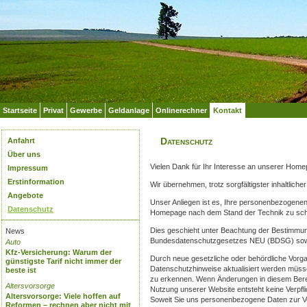
Startseite
Privat
Gewerbe
Geldanlage
Onlinerechner
Kontakt
Datenschutz
Anfahrt
Über uns
Vielen Dank für Ihr Interesse an unserer Home
Impressum
Erstinformation
Wir übernehmen, trotz sorgfältigster inhaltliche
Angebote
Unser Anliegen ist es, Ihre personenbezogenen
Datenschutz
Homepage nach dem Stand der Technik zu schüt
Dies geschieht unter Beachtung der Bestimm
News
Bundesdatenschutzgesetzes NEU (BDSG) sowie
Auto
Kfz-Versicherung: Warum der
Durch neue gesetzliche oder behördliche Vorg
günstigste Tarif nicht immer der
Datenschutzhinweise aktualisiert werden müss
beste ist
zu erkennen. Wenn Änderungen in diesem Berei
Altersvorsorge
Nutzung unserer Website entsteht keine Verpfl
Altersvorsorge: Viele hoffen auf
Soweit Sie uns personenbezogene Daten zur Ver
Reformen – rechnen aber nicht mit