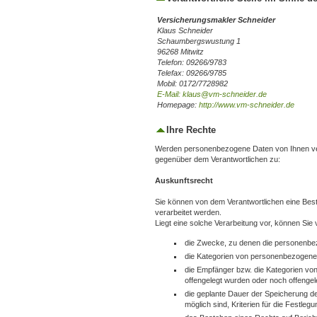
Versicherungsmakler Schneider
Klaus Schneider
Schaumbergswustung 1
96268 Mitwitz
Telefon: 09266/9783
Telefax: 09266/9785
Mobil: 0172/7728982
E-Mail: klaus@vm-schneider.de
Homepage:
http://www.vm-schneider.de
Ihre Rechte
Werden personenbezogene Daten von Ihnen vera
gegenüber dem Verantwortlichen zu:
Auskunftsrecht
Sie können von dem Verantwortlichen eine Best
verarbeitet werden.
Liegt eine solche Verarbeitung vor, können Sie
die Zwecke, zu denen die personenbe
die Kategorien von personenbezogenen
die Empfänger bzw. die Kategorien v
offengelegt wurden oder noch offengel
die geplante Dauer der Speicherung de
möglich sind, Kriterien für die Festleg