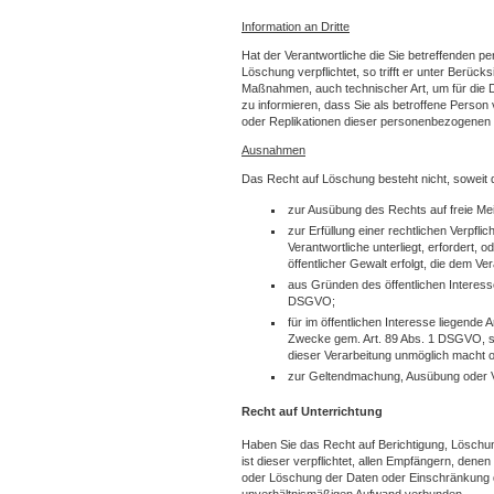
Information an Dritte
Hat der Verantwortliche die Sie betreffenden 
Löschung verpflichtet, so trifft er unter Ber
Maßnahmen, auch technischer Art, um für die D
zu informieren, dass Sie als betroffene Perso
oder Replikationen dieser personenbezogenen 
Ausnahmen
Das Recht auf Löschung besteht nicht, soweit di
zur Ausübung des Rechts auf freie Me
zur Erfüllung einer rechtlichen Verpfl
Verantwortliche unterliegt, erfordert,
öffentlicher Gewalt erfolgt, die dem V
aus Gründen des öffentlichen Interesses
DSGVO;
für im öffentlichen Interesse liegende
Zwecke gem. Art. 89 Abs. 1 DSGVO, sow
dieser Verarbeitung unmöglich macht od
zur Geltendmachung, Ausübung oder V
Recht auf Unterrichtung
Haben Sie das Recht auf Berichtigung, Löschu
ist dieser verpflichtet, allen Empfängern, den
oder Löschung der Daten oder Einschränkung der
unverhältnismäßigen Aufwand verbunden.