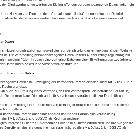
irektwerbung in Verbindung steht.
e der Direktwerbung, so werden die Sie betreffenden personenbezogenen Daten nicht mehr
t der Nutzung von Diensten der Informationsgesellschaft – ungeachtet der Richtlinie
tomatisierter Verfahren auszuüben, bei denen technische Spezifikationen verwendet
g
er Daten
 Nutzer grundsätzlich nur, soweit dies zur Bereitstellung einer funktionsfähigen Website
ich ist. Die Verarbeitung personenbezogener Daten unserer Nutzer erfolgt regelmäßig nur
lt in solchen Fällen, in denen eine vorherige Einholung einer Einwilligung aus tatsächlichen
der Daten durch gesetzliche Vorschriften gestattet ist.
sonenbezogener Daten
zogener Daten eine Einwilligung der betroffenen Person einholen, dient Art. 6 Abs. 1 lit. a
 Rechtsgrundlage.
en, die zur Erfüllung eines Vertrages, dessen Vertragspartei die betroffene Person ist,
VO als Rechtsgrundlage. Dies gilt auch für Verarbeitungsvorgänge, die zur Durchführung
en zur Erfüllung einer rechtlichen Verpflichtung erforderlich ist, der unser Unternehmen
 Rechtsgrundlage.
er betroffenen Person oder einer anderen natürlichen Person eine Verarbeitung
dient Art. 6 Abs. 1 lit. d DSGVO als Rechtsgrundlage.
tigten Interesses unseres Unternehmens oder eines Dritten erforderlich und überwiegen die
 Betroffenen das erstgenannte Interesse nicht, so dient Art. 6 Abs. 1 lit. f DSGVO als