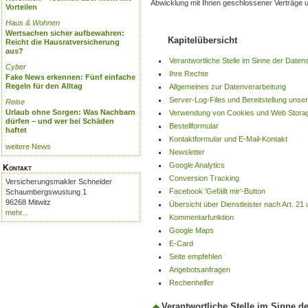
Abwicklung mit Ihnen geschlossener Verträge un
Vorteilen
Haus & Wohnen
Wertsachen sicher aufbewahren:
Kapitelübersicht
Reicht die Hausratversicherung
aus?
Verantwortliche Stelle im Sinne der Daten
Cyber
Ihre Rechte
Fake News erkennen: Fünf einfache
Regeln für den Alltag
Allgemeines zur Datenverarbeitung
Server-Log-Files und Bereitstellung unse
Reise
Urlaub ohne Sorgen: Was Nachbarn
Verwendung von Cookies und Web Stora
dürfen – und wer bei Schäden
Bestellformular
haftet
Kontaktformular und E-Mail-Kontakt
weitere News
Newsletter
Google Analytics
Kontakt
Conversion Tracking
Versicherungsmakler Schneider
Facebook 'Gefällt mir'-Button
Schaumbergswustung 1
96268 Mitwitz
Übersicht über Dienstleister nach Art
mehr...
Kommentarfunktion
Google Maps
E-Card
Seite empfehlen
Angebotsanfragen
Rechenhelfer
Verantwortliche Stelle im Sinne d