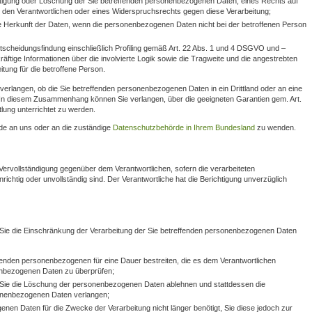
tigung oder Löschung der Sie betreffenden personenbezogenen Daten, eines Rechts auf
 den Verantwortlichen oder eines Widerspruchsrechts gegen diese Verarbeitung;
ie Herkunft der Daten, wenn die personenbezogenen Daten nicht bei der betroffenen Person
tscheidungsfindung einschließlich Profiling gemäß Art. 22 Abs. 1 und 4 DSGVO und –
äftige Informationen über die involvierte Logik sowie die Tragweite und die angestrebten
tung für die betroffene Person.
verlangen, ob die Sie betreffenden personenbezogenen Daten in ein Drittland oder an eine
n. In diesem Zusammenhang können Sie verlangen, über die geeigneten Garantien gem. Art.
ng unterrichtet zu werden.
rde an uns oder an die zuständige
Datenschutzbehörde in Ihrem Bundesland
zu wenden.
Vervollständigung gegenüber dem Verantwortlichen, sofern die verarbeiteten
ichtig oder unvollständig sind. Der Verantwortliche hat die Berichtigung unverzüglich
ie die Einschränkung der Verarbeitung der Sie betreffenden personenbezogenen Daten
effenden personenbezogenen für eine Dauer bestreiten, die es dem Verantwortlichen
nenbezogenen Daten zu überprüfen;
d Sie die Löschung der personenbezogenen Daten ablehnen und stattdessen die
onenbezogenen Daten verlangen;
enen Daten für die Zwecke der Verarbeitung nicht länger benötigt, Sie diese jedoch zur