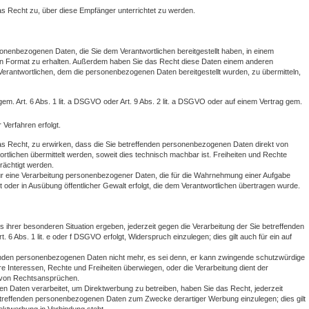
s Recht zu, über diese Empfänger unterrichtet zu werden.
onenbezogenen Daten, die Sie dem Verantwortlichen bereitgestellt haben, in einem
en Format zu erhalten. Außerdem haben Sie das Recht diese Daten einem anderen
erantwortlichen, dem die personenbezogenen Daten bereitgestellt wurden, zu übermitteln,
 gem. Art. 6 Abs. 1 lit. a DSGVO oder Art. 9 Abs. 2 lit. a DSGVO oder auf einem Vertrag gem.
r Verfahren erfolgt.
as Recht, zu erwirken, dass die Sie betreffenden personenbezogenen Daten direkt von
tlichen übermittelt werden, soweit dies technisch machbar ist. Freiheiten und Rechte
rächtigt werden.
 für eine Verarbeitung personenbezogener Daten, die für die Wahrnehmung einer Aufgabe
liegt oder in Ausübung öffentlicher Gewalt erfolgt, die dem Verantwortlichen übertragen wurde.
 ihrer besonderen Situation ergeben, jederzeit gegen die Verarbeitung der Sie betreffenden
6 Abs. 1 lit. e oder f DSGVO erfolgt, Widerspruch einzulegen; dies gilt auch für ein auf
ffenden personenbezogenen Daten nicht mehr, es sei denn, er kann zwingende schutzwürdige
re Interessen, Rechte und Freiheiten überwiegen, oder die Verarbeitung dient der
 von Rechtsansprüchen.
 Daten verarbeitet, um Direktwerbung zu betreiben, haben Sie das Recht, jederzeit
etreffenden personenbezogenen Daten zum Zwecke derartiger Werbung einzulegen; dies gilt