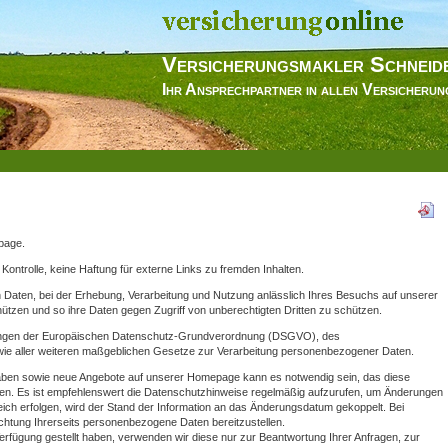
Versicherungsmakler Schneid
Ihr Ansprechpartner in allen Versicheru
page.
r Kontrolle, keine Haftung für externe Links zu fremden Inhalten.
 Daten, bei der Erhebung, Verarbeitung und Nutzung anlässlich Ihres Besuchs auf unserer
zen und so ihre Daten gegen Zugriff von unberechtigten Dritten zu schützen.
ungen der Europäischen Datenschutz-Grundverordnung (DSGVO), des
 aller weiteren maßgeblichen Gesetze zur Verarbeitung personenbezogener Daten.
aben sowie neue Angebote auf unserer Homepage kann es notwendig sein, das diese
en. Es ist empfehlenswert die Datenschutzhinweise regelmäßig aufzurufen, um Änderungen
ch erfolgen, wird der Stand der Information an das Änderungsdatum gekoppelt. Bei
ichtung Ihrerseits personenbezogene Daten bereitzustellen.
fügung gestellt haben, verwenden wir diese nur zur Beantwortung Ihrer Anfragen, zur