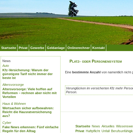
Startseite
Privat
Gewerbe
Geldanlage
Onlinerechner
Kontakt
Platz- oder Personensystem
News
Auto
Kfz-Versicherung: Warum der
Eine
bestimmte Anzahl
von namentlich nicht 
günstigste Tarif nicht immer der
beste ist
Altersvorsorge
Verunglücken im versicherten Kfz mehr Person
Altersvorsorge: Viele hoffen auf
Person.
Reformen – rechnen aber nicht mit
Vorteilen
Haus & Wohnen
Wertsachen sicher aufbewahren:
Reicht die Hausratversicherung
aus?
Cyber
Startseite
News
Aktuelles
Wissenswe
Fake News erkennen: Fünf einfache
Regeln für den Alltag
Privat
Haftpflicht
Unfall
Berufsunfähigk