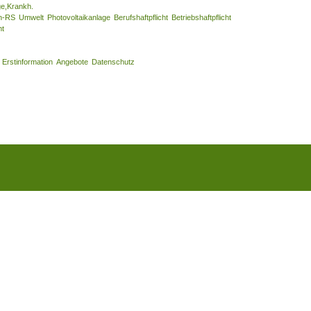
ge,Krankh.
n-RS
Umwelt
Photovoltaikanlage
Berufshaftpflicht
Betriebshaftpflicht
ht
Erstinformation
Angebote
Datenschutz