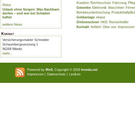
Kranken
Rechtsschutz
Fahrzeug
Pfle
Reise
Gewerbe
Elektronik
Maschinen
Firme
Urlaub ohne Sorgen: Was Nachbarn
Betriebsunterbrechung
Produkthaftpflic
dürfen – und wer bei Schäden
haftet
Geldanlage
ebase
Onlinerechner
HKD
Rechenhelfer
weitere News
Kontakt
Anfahrt
Über uns
Impressum
Kontakt
Versicherungsmakler Schneider
Schaumbergswustung 1
96268 Mitwitz
mehr...
Powered by
IReS
, Copyright © 2026
Inveda.net
Impressum
|
Datenschutz
|
Lexikon