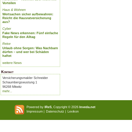
Vorteilen
Haus & Wohnen
Wertsachen sicher aufbewahren:
Reicht die Hausratversicherung
aus?
Cyber
Fake News erkennen: Fünf einfache
Regeln für den Alltag
Reise
Urlaub ohne Sorgen: Was Nachbarn
dürfen – und wer bei Schäden
haftet
weitere News
Kontakt
Versicherungsmakler Schneider
Schaumbergswustung 1
96268 Mitwitz
mehr...
Powered by
IReS
, Copyright © 2026
Inveda.net
Impressum
|
Datenschutz
|
Lexikon