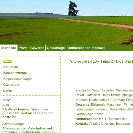
Startseite
Privat
Gewerbe
Geldanlage
Onlinerechner
Kontakt
Nachrichten zum Thema: Haus und F
News
Aktuelles
Wissenswertes
Angebotsanfragen
Gästebuch
Startseite
News
Aktuelles
Wissenswe
Links
Privat
Haftpflicht
Unfall
Berufsunfähigk
Kranken
Rechtsschutz
Fahrzeug
Pfle
News
Gewerbe
Elektronik
Maschinen
Firme
Auto
Kfz-Versicherung: Warum der
Betriebsunterbrechung
Produkthaftpflic
günstigste Tarif nicht immer der
Geldanlage
ebase
beste ist
Onlinerechner
HKD
Rechenhelfer
Kontakt
Anfahrt
Über uns
Impressum
Altersvorsorge
Altersvorsorge: Viele hoffen auf
Reformen – rechnen aber nicht mit