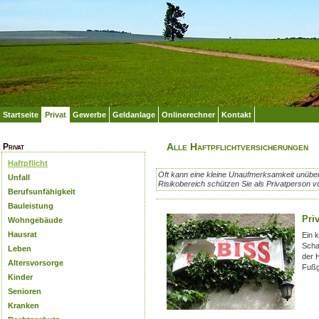
Startseite
Privat
Gewerbe
Geldanlage
Onlinerechner
Kontakt
Alle Haftpflichtversicherungen
Privat
Haftpflicht
Oft kann eine kleine Unaufmerksamkeit unübers
Unfall
Risikobereich schützen Sie als Privatperson v
Berufsunfähigkeit
Bauleistung
Priv
Wohngebäude
Hausrat
Ein 
Schad
Leben
der 
Altersvorsorge
Fußg
Kinder
Senioren
Kranken