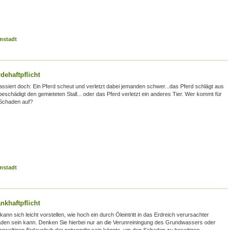
rmstadt
dehaftpflicht
assiert doch: Ein Pferd scheut und verletzt dabei jemanden schwer...das Pferd schlägt aus
beschädigt den gemieteten Stall... oder das Pferd verletzt ein anderes Tier. Wer kommt für
Schaden auf?
rmstadt
nkhaftpflicht
ann sich leicht vorstellen, wie hoch ein durch Öleintritt in das Erdreich verursachter
den sein kann. Denken Sie hierbei nur an die Verunreiningung des Grundwassers oder