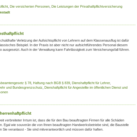
flicht
,
Die versicherten Personen
,
Die Leistungen der Privathaftpflichtversicherung
rmstadt
sthaftpflicht
schuldhafte Verletzung der Aufsichtspflicht von Lehrern auf dem Klassenausflug ist dafür
lassisches Beispiel. In der Praxis ist aber nicht nur aufsichtführendes Personal diesem
ko ausgesetzt. Auch in der Verwaltung kann Fahrlässigkeit zum Versicherungsfall führen.
sbeamtengesetz § 78
,
Haftung nach BGB § 839
,
Dienshaftpflicht für Lehrer
,
deswehr und Bundesgrenzschutz
,
Dienshaftpflicht für Angestellte im öffentlichen Dienst und
rsonen
herrenhaftpflicht
eit verbreiteter Irrtum ist, dass die für den Bau beauftragten Firmen für alle Schäden
en. Egal wie souverän die von Ihnen beauftragten Handwerksbetriebe sind, die Baustelle
n Sie veranlasst - Sie sind mitverantwortlich und müssen dafür haften.