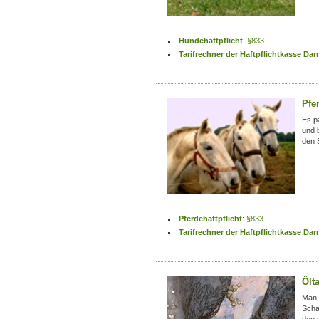
Hundehaftpflicht
:
§833
Tarifrechner der Haftpflichtkasse Da
Pfer
Es p
und 
den 
Pferdehaftpflicht
:
§833
Tarifrechner der Haftpflichtkasse Da
Ölta
Man k
Scha