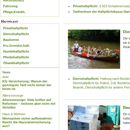
Rechtsschutz
Fahrzeug
Privathaftpflicht
:
§ 823 Schadenersatzp
Tarifrechner der Haftpflichtkasse Da
Pflege,Krankh.
Haftpflicht
Privathaftpflicht
Dien
Diensthaftpflicht
Die 
Bauherren
ein k
H.u.Grundst.haft.
Risi
Hundehaftpflicht
Pferdehaftpflicht
Öltankhaftpflicht
News
Auto
Diensthaftpflicht
:
Haftung nach Bunde
Kfz-Versicherung: Warum der
Dienshaftpflicht für Polizei, Zoll, Bun
günstigste Tarif nicht immer der
Beamte
,
Diensthaftpflicht für andere Pe
beste ist
Altersvorsorge
Altersvorsorge: Viele hoffen auf
Reformen – rechnen aber nicht mit
Bau
Vorteilen
Haus & Wohnen
Ein w
Wertsachen sicher aufbewahren:
haft
Reicht die Hausratversicherung
habe
aus?