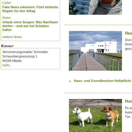
Cyber
Fake News erkennen: Fünf einfache
Regeln für den Alltag
Reise
Urlaub ohne Sorgen: Was Nachbarn
dürfen – und wer bei Schäden
haftet
Hau
weitere News
Durc
Ihre
Kontakt
gesc
Versicherungsmakler Schneider
Schaumbergswustung 1
96268 Mitwitz
mehr...
Haus- und Grundbesitzer-Haftpflicht 
Hun
Es p
Auto
Tier