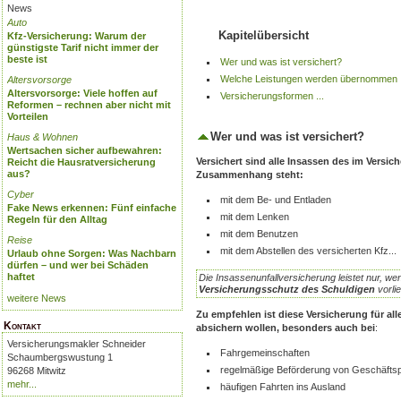
News
Auto
Kapitelübersicht
Kfz-Versicherung: Warum der
günstigste Tarif nicht immer der
beste ist
Wer und was ist versichert?
Welche Leistungen werden übernommen .
Altersvorsorge
Altersvorsorge: Viele hoffen auf
Versicherungsformen ...
Reformen – rechnen aber nicht mit
Vorteilen
Wer und was ist versichert?
Haus & Wohnen
Wertsachen sicher aufbewahren:
Versichert sind alle Insassen des im Versi
Reicht die Hausratversicherung
aus?
Zusammenhang steht:
Cyber
mit dem Be- und Entladen
Fake News erkennen: Fünf einfache
mit dem Lenken
Regeln für den Alltag
mit dem Benutzen
Reise
mit dem Abstellen des versicherten Kfz...
Urlaub ohne Sorgen: Was Nachbarn
dürfen – und wer bei Schäden
haftet
Die Insassenunfallversicherung leistet nur, w
Versicherungsschutz des Schuldigen
vorlie
weitere News
Zu empfehlen ist diese Versicherung für all
Kontakt
absichern wollen, besonders auch bei
:
Versicherungsmakler Schneider
Fahrgemeinschaften
Schaumbergswustung 1
regelmäßige Beförderung von Geschäftsp
96268 Mitwitz
mehr...
häufigen Fahrten ins Ausland