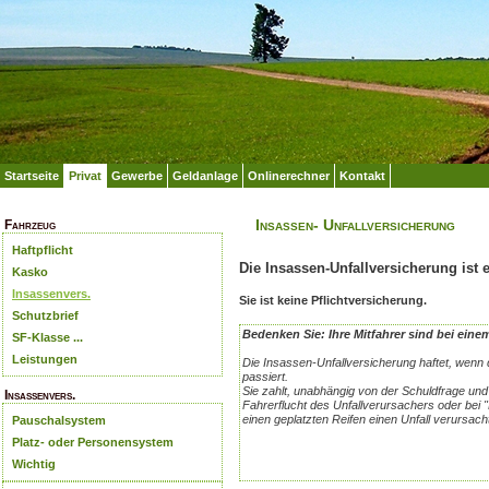
Startseite
Privat
Gewerbe
Geldanlage
Onlinerechner
Kontakt
Insassen- Unfallversicherung
Fahrzeug
Haftpflicht
Die Insassen-Unfallversicherung ist 
Kasko
Insassenvers.
Sie ist keine Pflichtversicherung.
Schutzbrief
Bedenken Sie: Ihre Mitfahrer sind bei eine
SF-Klasse ...
Leistungen
Die Insassen-Unfallversicherung haftet, wen
passiert.
Sie zahlt, unabhängig von der Schuldfrage und w
Insassenvers.
Fahrerflucht des Unfallverursachers oder bei 
einen geplatzten Reifen einen Unfall verursach
Pauschalsystem
Platz- oder Personensystem
Wichtig