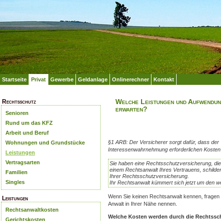
Startseite
Privat
Gewerbe
Geldanlage
Onlinerechner
Kontakt
Welche Leistungen und Aufwendun
Rechtsschutz
erwarten?
Senioren
Rund um das KFZ
Arbeit und Beruf
§1 ARB: Der Versicherer sorgt dafür, dass der
Wohnungen und Grundstücke
Interessenwahrnehmung erforderlichen Kosten
Leistungen
Vertragsarten
Sie haben eine Rechtsschutzversicherung, die 
einem Rechtsanwalt Ihres Vertrauens, schilde
Familien
Ihrer Rechtsschutzversicherung.
Singles
Ihr Rechtsanwalt kümmert sich jetzt um den we
Wenn Sie keinen Rechtsanwalt kennen, fragen S
Leistungen
Anwalt in Ihrer Nähe nennen.
Rechtsanwaltkosten
Welche Kosten werden durch die Rechtss
Gerichtskosten