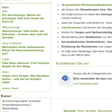
die
gesetzliche Rechtsanwaltgebühre
News
die Kosten des
Steuerberaters bzw. St
Auto
bei Zivilprozessen im Inland den
Korresp
Kfz-Versicherung: Warum der
Gericht entfernt)
günstigste Tarif nicht immer der
beste ist
wenn ein Gutachten erforderlich ist - K
Altersvorsorge
Gerichtskosten
und Kosten der Verwalt
Altersvorsorge: Viele hoffen auf
Kosten für
Zeugen und Sachverständig
Reformen – rechnen aber nicht mit
Bereitstellung einer
Strafkaution
zur Verm
Vorteilen
bei ausländischen Strafverfahren - K
Haus & Wohnen
Erstattung der Reisekosten
zum angeor
Wertsachen sicher aufbewahren:
Reicht die Hausratversicherung
im Falle einer Niederlage oder eines Verg
aus?
dazu in der Pflicht steht
Cyber
Kontaktieren Sie uns
Fake News erkennen: Fünf einfache
Regeln für den Alltag
Reise
Nutzen Sie die Gelegenheit und
Urlaub ohne Sorgen: Was Nachbarn
Bitte verwenden Sie dazu un
dürfen – und wer bei Schäden
haftet
zum Kontaktformular
weitere News
Kontakt
Versicherungsmakler Schneider
Schaumbergswustung 1
96268 Mitwitz
Startseite
News
Aktuelles
Wissenswe