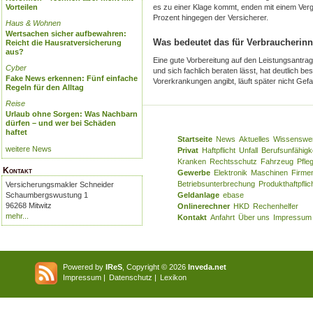
Vorteilen
es zu einer Klage kommt, enden mit einem Verg
Prozent hingegen der Versicherer.
Haus & Wohnen
Wertsachen sicher aufbewahren:
Was bedeutet das für Verbraucherin
Reicht die Hausratversicherung
aus?
Eine gute Vorbereitung auf den Leistungsantrag 
Cyber
und sich fachlich beraten lässt, hat deutlich bes
Fake News erkennen: Fünf einfache
Vorerkrankungen angibt, läuft später nicht Gef
Regeln für den Alltag
Reise
Urlaub ohne Sorgen: Was Nachbarn
dürfen – und wer bei Schäden
haftet
Startseite
News
Aktuelles
Wissenswe
weitere News
Privat
Haftpflicht
Unfall
Berufsunfähigk
Kranken
Rechtsschutz
Fahrzeug
Pfle
Kontakt
Gewerbe
Elektronik
Maschinen
Firme
Betriebsunterbrechung
Produkthaftpflic
Versicherungsmakler Schneider
Schaumbergswustung 1
Geldanlage
ebase
96268 Mitwitz
Onlinerechner
HKD
Rechenhelfer
mehr...
Kontakt
Anfahrt
Über uns
Impressum
Powered by
IReS
, Copyright © 2026
Inveda.net
Impressum
|
Datenschutz
|
Lexikon