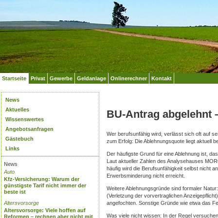
Startseite
Privat
Gewerbe
Geldanlage
Onlinerechner
Kontakt
News
Aktuelles
BU-Antrag abgelehnt –
Wissenswertes
Angebotsanfragen
Wer berufsunfähig wird, verlässt sich oft auf s
Gästebuch
zum Erfolg: Die Ablehnungsquote liegt aktuell b
Links
Der häufigste Grund für eine Ablehnung ist, da
Laut aktueller Zahlen des Analysehauses MORG
News
häufig wird die Berufsunfähigkeit selbst nicht a
Auto
Erwerbsminderung nicht erreicht.
Kfz-Versicherung: Warum der
günstigste Tarif nicht immer der
Weitere Ablehnungsgründe sind formaler Natur: 
beste ist
(Verletzung der vorvertraglichen Anzeigepflic
Altersvorsorge
angefochten. Sonstige Gründe wie etwa das Feh
Altersvorsorge: Viele hoffen auf
Was viele nicht wissen: In der Regel versuchen 
Reformen – rechnen aber nicht mit