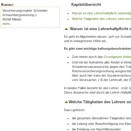
Kapitelübersicht
Kontakt
Versicherungsmakler Schneider
Warum ist eine Lehrerhaftpflicht notwendi
Schaumbergswustung 1
Welche Tätigkeiten des Lehrers sind vers
96268 Mitwitz
mehr...
Warum ist eine Lehrerhaftpflicht
Es geht im Allgemeinen darum, sich vor Schad
und in unbegrenzter Höhe ein.
Es gibt zwei wichtige haftungsbeschränk
Zum einem durch das
Grundgesetz Artike
Und mit der Aufnahme aller Kinder in Kind
Schadenersatzansprüche gegen den Träg
Reichsversicherungsordnung ausgeschl
Aber auch hier kann der Sozialversicheru
vom Verursacher, z.B.der Lehrkraft, der 
In beiden Fällen besteht für den Lehrer - trotz
Diese Ansprüche sind durch die Lehrer-Haftpf
Welche Tätigkeiten des Lehrers si
Dazu gehören:
die gesamten dienstlichen Tätigkeiten eins
die Leitung oder Beaufsichtigung von Kla
die Erteilung von Nachhilfestunden