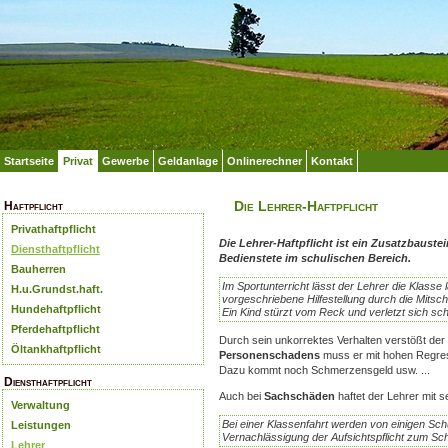
Startseite
Privat
Gewerbe
Geldanlage
Onlinerechner
Kontakt
Die Lehrer-Haftpflicht
Haftpflicht
Privathaftpflicht
Die Lehrer-Haftpflicht ist ein Zusatzbauste
Diensthaftpflicht
Bedienstete im schulischen Bereich.
Bauherren
Im Sportunterricht lässt der Lehrer die Klasse
H.u.Grundst.haft.
vorgeschriebene Hilfestellung durch die Mitschü
Hundehaftpflicht
Ein Kind stürzt vom Reck und verletzt sich sch
Pferdehaftpflicht
Durch sein unkorrektes Verhalten verstößt der
Öltankhaftpflicht
Personenschadens
muss er mit hohen Regress
Dazu kommt noch Schmerzensgeld usw. ...
Diensthaftpflicht
Auch bei
Sachschäden
haftet der Lehrer mit
Verwaltung
Bei einer Klassenfahrt werden von einigen Sch
Leistungen
Vernachlässigung der Aufsichtspflicht zum S
Lehrer