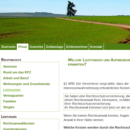
Startseite
Privat
Gewerbe
Geldanlage
Onlinerechner
Kontakt
Welche Leistungen und Aufwendun
Rechtsschutz
erwarten?
Senioren
Rund um das KFZ
Arbeit und Beruf
§1 ARB: Der Versicherer sorgt dafür, dass der
Wohnungen und Grundstücke
Interessenwahrnehmung erforderlichen Kosten
Leistungen
Vertragsarten
Sie haben eine Rechtsschutzversicherung, die 
einem Rechtsanwalt Ihres Vertrauens, schilde
Familien
Ihrer Rechtsschutzversicherung.
Singles
Ihr Rechtsanwalt kümmert sich jetzt um den we
Wenn Sie keinen Rechtsanwalt kennen, fragen S
Leistungen
Anwalt in Ihrer Nähe nennen.
Rechtsanwaltkosten
Welche Kosten werden durch die Rechtss
Gerichtskosten