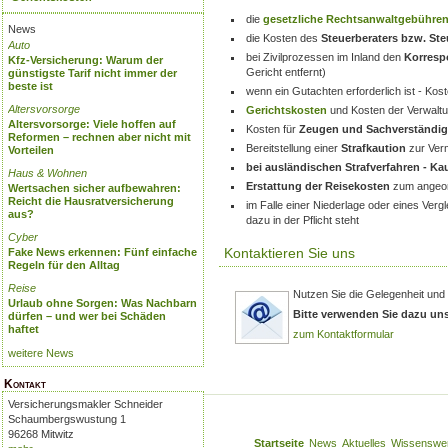
die
gesetzliche Rechtsanwaltgebühre
News
die Kosten des
Steuerberaters bzw. St
Auto
bei Zivilprozessen im Inland den
Korresp
Kfz-Versicherung: Warum der
Gericht entfernt)
günstigste Tarif nicht immer der
beste ist
wenn ein Gutachten erforderlich ist - K
Altersvorsorge
Gerichtskosten
und Kosten der Verwalt
Altersvorsorge: Viele hoffen auf
Kosten für
Zeugen und Sachverständig
Reformen – rechnen aber nicht mit
Bereitstellung einer
Strafkaution
zur Verm
Vorteilen
bei ausländischen Strafverfahren - K
Haus & Wohnen
Erstattung der Reisekosten
zum angeor
Wertsachen sicher aufbewahren:
Reicht die Hausratversicherung
im Falle einer Niederlage oder eines Verg
aus?
dazu in der Pflicht steht
Cyber
Kontaktieren Sie uns
Fake News erkennen: Fünf einfache
Regeln für den Alltag
Reise
Nutzen Sie die Gelegenheit und
Urlaub ohne Sorgen: Was Nachbarn
Bitte verwenden Sie dazu un
dürfen – und wer bei Schäden
haftet
zum Kontaktformular
weitere News
Kontakt
Versicherungsmakler Schneider
Schaumbergswustung 1
96268 Mitwitz
Startseite
News
Aktuelles
Wissenswe