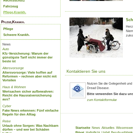
Rechtsschutz
Fahrzeug
Pflege,Krankh.
Sch
Pflege,Krankh.
Herz
Pflege
Niem
Schwere Krankh.
zuko
News
Auto
Kfz-Versicherung: Warum der
günstigste Tarif nicht immer der
beste ist
Altersvorsorge
Kontaktieren Sie uns
Altersvorsorge: Viele hoffen auf
Reformen – rechnen aber nicht mit
Vorteilen
Nutzen Sie die Gelegenheit und
Haus & Wohnen
Dread Disease.
Wertsachen sicher aufbewahren:
Bitte verwenden Sie dazu un
Reicht die Hausratversicherung
aus?
zum Kontaktformular
Cyber
Fake News erkennen: Fünf einfache
Regeln für den Alltag
Reise
Urlaub ohne Sorgen: Was Nachbarn
Startseite
News
Aktuelles
Wissenswe
dürfen – und wer bei Schäden
Privat
Haftpflicht
Unfall
Berufsunfähigk