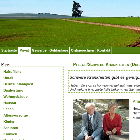
Startseite
Privat
Gewerbe
Geldanlage
Onlinerechner
Kontakt
Pflege/Schwere Krankheiten (Dre
Privat
Haftpflicht
Schwere Krankheiten gibt es genug..
Unfall
Berufsunfähigkeit
Haben Sie sich schon einmal gefragt, was eige
Und welche finanzielle Hilfe bekommen Sie, we
Bauleistung
Wohngebäude
Pfl
Hausrat
Herz
Leben
Niem
Altersvorsorge
zuko
Kinder
Senioren
Kranken