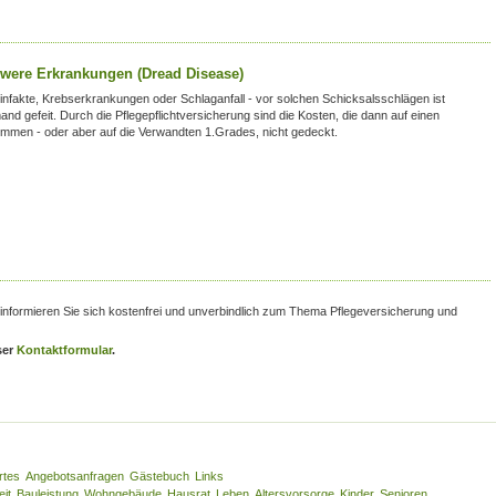
were Erkrankungen (Dread Disease)
infakte, Krebserkrankungen oder Schlaganfall - vor solchen Schicksalsschlägen ist
and gefeit. Durch die Pflegepflichtversicherung sind die Kosten, die dann auf einen
mmen - oder aber auf die Verwandten 1.Grades, nicht gedeckt.
 informieren Sie sich kostenfrei und unverbindlich zum Thema Pflegeversicherung und
ser
Kontaktformular
.
rtes
Angebotsanfragen
Gästebuch
Links
eit
Bauleistung
Wohngebäude
Hausrat
Leben
Altersvorsorge
Kinder
Senioren