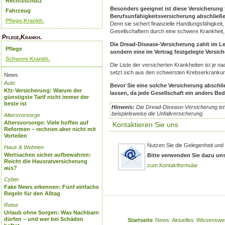
Rechtsschutz
Besonders geeignet ist diese Versicherung 
Fahrzeug
Berufsunfähigkeitsversicherung abschließ
Pflege,Krankh.
Denn sie sichert finanzielle Handlungsfähigkeit
Gesellschaftern durch eine schwere Krankheit, P
Pflege,Krankh.
Die Dread-Disease-Versicherung zahlt im Le
Pflege
sondern eine im Vertrag festgelegte Versi
Schwere Krankh.
Die Liste der versicherten Krankheiten ist je 
setzt sich aus den schwersten Krebserkranku
News
Auto
Bevor Sie eine solche Versicherung abschli
Kfz-Versicherung: Warum der
lassen, da jede Gesellschaft ein anders Be
günstigste Tarif nicht immer der
beste ist
Hinweis:
Die Dread-Disease-Versicherung is
beispielsweise die Unfallversicherung.
Altersvorsorge
Altersvorsorge: Viele hoffen auf
Kontaktieren Sie uns
Reformen – rechnen aber nicht mit
Vorteilen
Nutzen Sie die Gelegenheit und 
Haus & Wohnen
Wertsachen sicher aufbewahren:
Bitte verwenden Sie dazu un
Reicht die Hausratversicherung
zum Kontaktformular
aus?
Cyber
Fake News erkennen: Fünf einfache
Regeln für den Alltag
Reise
Urlaub ohne Sorgen: Was Nachbarn
dürfen – und wer bei Schäden
Startseite
News
Aktuelles
Wissenswe