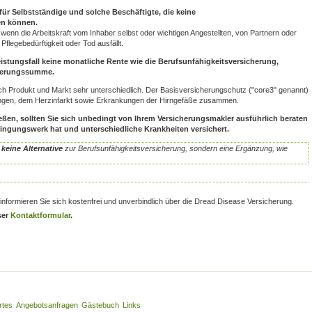
für Selbstständige und solche Beschäftigte, die keine
en können.
, wenn die Arbeitskraft vom Inhaber selbst oder wichtigen Angestellten, von Partnern oder
flegebedürftigkeit oder Tod ausfällt.
istungsfall keine monatliche Rente wie die Berufsunfähigkeitsversicherung,
cherungssumme.
nach Produkt und Markt sehr unterschiedlich. Der Basisversicherungschutz ("core3" genannt)
ngen, dem Herzinfarkt sowie Erkrankungen der Hirngefäße zusammen.
eßen, sollten Sie sich unbedingt von Ihrem Versicherungsmakler ausführlich beraten
dingungswerk hat und unterschiedliche Krankheiten versichert.
t
keine Alternative
zur Berufsunfähigkeitsversicherung, sondern eine Ergänzung, wie
informieren Sie sich kostenfrei und unverbindlich über die Dread Disease Versicherung.
ser
Kontaktformular
.
rtes
Angebotsanfragen
Gästebuch
Links