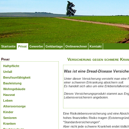
Startseite
Privat
Gewerbe
Geldanlage
Onlinerechner
Kontakt
Versicherung gegen schwere Kran
Privat
Haftpflicht
Was ist eine Dread-Disease Versich
Unfall
Berufsunfähigkeit
Unter dieser Versicherung versteht man eine P
einer schweren Erkrankung absichern soll.
Bauleistung
Es handelt sich also um eine Erlebensfallversi
Wohngebäude
Dieses Versicherungsprodukt stammt aus Eng
Hausrat
Lebensversicherern angeboten.
Leben
Altersvorsorge
Kinder
Eine Risikolebensversicherung und eine Absiche
Senioren
hohes finanzielles Risiko tragen (Existensgründ
"Standardversicherungen".
Kranken
Aber nicht jede schwere Krankheit endet tödli