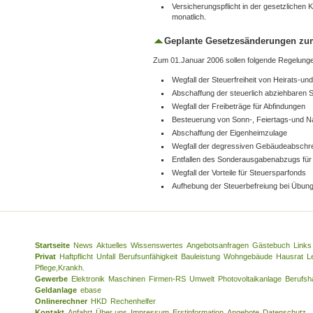
Versicherungspflicht in der gesetzlichen
monatlich.
Geplante Gesetzesänderungen zum
Zum 01.Januar 2006 sollen folgende Regelunge
Wegfall der Steuerfreiheit von Heirats-un
Abschaffung der steuerlich abziehbaren S
Wegfall der Freibeträge für Abfindungen
Besteuerung von Sonn-, Feiertags-und Na
Abschaffung der Eigenheimzulage
Wegfall der degressiven Gebäudeabschr
Entfallen des Sonderausgabenabzugs für
Wegfall der Vorteile für Steuersparfonds
Aufhebung der Steuerbefreiung bei Übung
Startseite
News
Aktuelles
Wissenswertes
Angebotsanfragen
Gästebuch
Links
Privat
Haftpflicht
Unfall
Berufsunfähigkeit
Bauleistung
Wohngebäude
Hausrat
L
Pflege,Krankh.
Gewerbe
Elektronik
Maschinen
Firmen-RS
Umwelt
Photovoltaikanlage
Berufsha
Geldanlage
ebase
Onlinerechner
HKD
Rechenhelfer
Kontakt
Anfahrt
Über uns
Impressum
Erstinformation
Angebote
Datenschutz