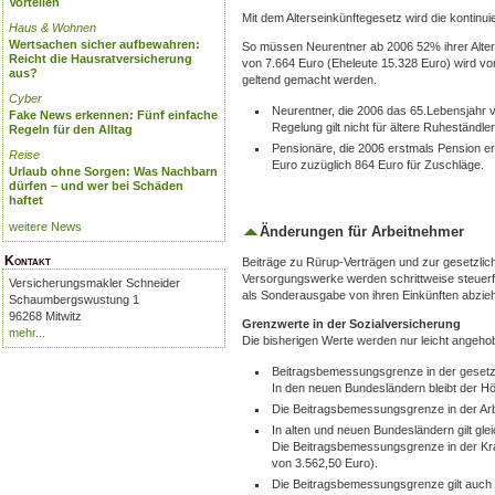
Vorteilen
Mit dem Alterseinkünftegesetz wird die kontinui
Haus & Wohnen
Wertsachen sicher aufbewahren:
So müssen Neurentner ab 2006 52% ihrer Alte
Reicht die Hausratversicherung
von 7.664 Euro (Eheleute 15.328 Euro) wird
aus?
geltend gemacht werden.
Cyber
Neurentner, die 2006 das 65.Lebensjahr v
Fake News erkennen: Fünf einfache
Regelung gilt nicht für ältere Ruheständl
Regeln für den Alltag
Pensionäre, die 2006 erstmals Pension er
Reise
Euro zuzüglich 864 Euro für Zuschläge.
Urlaub ohne Sorgen: Was Nachbarn
dürfen – und wer bei Schäden
haftet
weitere News
Änderungen für Arbeitnehmer
Kontakt
Beiträge zu Rürup-Verträgen und zur gesetzlic
Versorgungswerke werden schrittweise steuerfr
Versicherungsmakler Schneider
als Sonderausgabe von ihren Einkünften abzieh
Schaumbergswustung 1
96268 Mitwitz
Grenzwerte in der Sozialversicherung
mehr...
Die bisherigen Werte werden nur leicht angehobe
Beitragsbemessungsgrenze in der gesetzl
In den neuen Bundesländern bleibt der Hö
Die Beitragsbemessungsgrenze in der Arb
In alten und neuen Bundesländern gilt gl
Die Beitragsbemessungsgrenze in der Kra
von 3.562,50 Euro).
Die Beitragsbemessungsgrenze gilt auch f