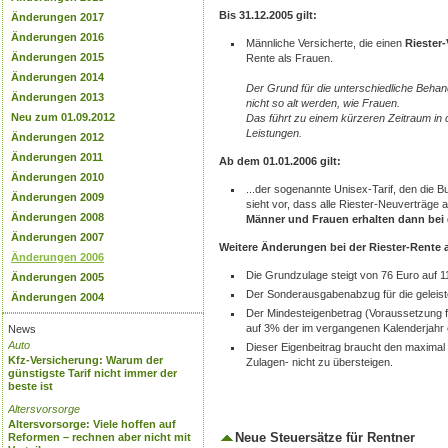
Bis 31.12.2005 gilt:
Änderungen 2017
Änderungen 2016
Männliche Versicherte, die einen
Riester-
Änderungen 2015
Rente als Frauen.
Änderungen 2014
Der Grund für die unterschiedliche Beha
Änderungen 2013
nicht so alt werden, wie Frauen.
Neu zum 01.09.2012
Das führt zu einem kürzeren Zeitraum in
Leistungen.
Änderungen 2012
Änderungen 2011
Ab dem 01.01.2006 gilt:
Änderungen 2010
...der sogenannte Unisex-Tarif, den die 
Änderungen 2009
sieht vor, dass alle Riester-Neuverträge
Änderungen 2008
Männer und Frauen erhalten dann bei 
Änderungen 2007
Weitere Änderungen bei der Riester-Rente 
Änderungen 2006
Die Grundzulage steigt von 76 Euro auf 1
Änderungen 2005
Der Sonderausgabenabzug für die geleistet
Änderungen 2004
Der Mindesteigenbetrag (Voraussetzung f
auf 3% der im vergangenen Kalenderjahr e
News
Auto
Dieser Eigenbeitrag braucht den maximal
Kfz-Versicherung: Warum der
Zulagen- nicht zu übersteigen.
günstigste Tarif nicht immer der
beste ist
Altersvorsorge
Altersvorsorge: Viele hoffen auf
Neue Steuersätze für Rentner
Reformen – rechnen aber nicht mit