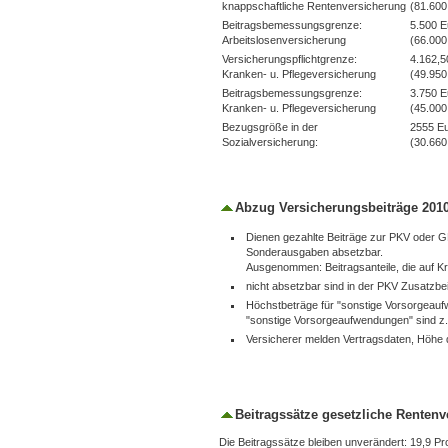
knappschaftliche Rentenversicherung
(81.600
Beitragsbemessungsgrenze:
5.500 E
Arbeitslosenversicherung
(66.000
Versicherungspflichtgrenze:
4.162,5
Kranken- u. Pflegeversicherung
(49.950
Beitragsbemessungsgrenze:
3.750 E
Kranken- u. Pflegeversicherung
(45.000
Bezugsgröße in der
2555 E
Sozialversicherung:
(30.660
Abzug Versicherungsbeiträge 201
Dienen gezahlte Beiträge zur PKV oder GK
Sonderausgaben absetzbar.
Ausgenommen: Beitragsanteile, die auf Kr
nicht absetzbar sind in der PKV Zusatzbe
Höchstbeträge für "sonstige Vorsorgeauf
"sonstige Vorsorgeaufwendungen" sind z.B.
Versicherer melden Vertragsdaten, Höhe 
Beitragssätze gesetzliche Renten
Die Beitragssätze bleiben unverändert: 19,9 Pr