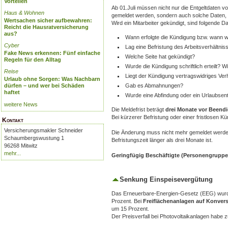
Vorteilen
Ab 01.Juli müssen nicht nur die Entgeltdaten v
Haus & Wohnen
gemeldet werden, sondern auch solche Daten, d
Wertsachen sicher aufbewahren:
Wird ein Mitarbeiter gekündigt, sind folgende Da
Reicht die Hausratversicherung
aus?
Wann erfolgte die Kündigung bzw. wann w
Cyber
Lag eine Befristung des Arbeitsverhältnis
Fake News erkennen: Fünf einfache
Welche Seite hat gekündigt?
Regeln für den Alltag
Wurde die Kündigung schriftlich erteilt? W
Reise
Liegt der Kündigung vertragswidriges Ver
Urlaub ohne Sorgen: Was Nachbarn
dürfen – und wer bei Schäden
Gab es Abmahnungen?
haftet
Wurde eine Abfindung oder ein Urlaubsent
weitere News
Die Meldefrist beträgt
drei Monate vor Beendi
Bei kürzerer Befristung oder einer fristlosen
Kontakt
Versicherungsmakler Schneider
Die Änderung muss nicht mehr gemeldet werden,
Schaumbergswustung 1
Befristungszeit länger als drei Monate ist.
96268 Mitwitz
mehr...
Geringfügig Beschäftigte (Personengruppe
Senkung Einspeisevergütung
Das Erneuerbare-Energien-Gesetz (EEG) wurde 
Prozent. Bei
Freiflächenanlagen auf Konver
um 15 Prozent.
Der Preisverfall bei Photovoltaikanlagen habe 