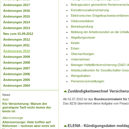
Beitragssätze gesetzliche Rentenversich
Änderungen 2017
Künstlersozialversicherung
Änderungen 2016
Elektronisches Entgeltnachweisverfahren
Änderungen 2015
Gleitzonenfaktor
Änderungen 2014
Betriebsprüfung
Änderungen 2013
Meldung der Arbeitsstunden an die Unfall
Neu zum 01.09.2012
Abgeltungssteuer
Änderungen 2012
Kinder
Änderungen 2011
Erben
Änderungen 2010
Übernachtungen
Änderungen 2009
Unternehmen
Änderungen 2008
Manager-Haftpflichtversicherung (D&O-V
Änderungen 2007
Arbeitszeitkonten für Gesellschafter-Ges
Änderungen 2006
Wertguthaben
Änderungen 2005
Pensionsrückstellungen
Änderungen 2004
Zuständigkeitswechsel Versicheru
News
Ab 01.07.2010 ist das
Bundeszentralamt für 
Auto
Das BZSt übernimmt diese Aufgabe von Finanz
Kfz-Versicherung: Warum der
günstigste Tarif nicht immer der
beste ist
Altersvorsorge
Altersvorsorge: Viele hoffen auf
ELENA - Kündigungsdaten meldepf
Reformen – rechnen aber nicht mit