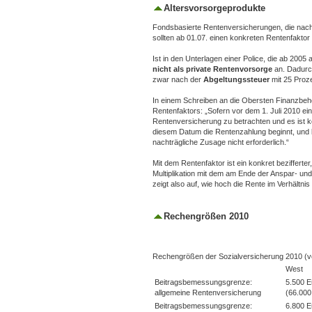
Altersvorsorgeprodukte
Fondsbasierte Rentenversicherungen, die nac
sollten ab 01.07. einen konkreten Rentenfakto
Ist in den Unterlagen einer Police, die ab 200
nicht als private Rentenvorsorge
an. Dadurc
zwar nach der
Abgeltungssteuer
mit 25 Proze
In einem Schreiben an die Obersten Finanzbeh
Rentenfaktors: „Sofern vor dem 1. Juli 2010 ein
Rentenversicherung zu betrachten und es ist k
diesem Datum die Rentenzahlung beginnt, und 
nachträgliche Zusage nicht erforderlich.“
Mit dem Rentenfaktor ist ein konkret bezifferte
Multiplikation mit dem am Ende der Anspar- u
zeigt also auf, wie hoch die Rente im Verhältn
Rechengrößen 2010
Rechengrößen der Sozialversicherung 2010 (v
West
Beitragsbemessungsgrenze:
5.500 E
allgemeine Rentenversicherung
(66.000
Beitragsbemessungsgrenze:
6.800 E