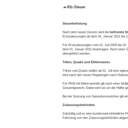
Kfz-Steuer
Steuerbefreiung
Nach dem neuen Gesetz wird die
befristete 
Erstzulassungen ab dem 01. Januar 2011 bis 
Für Erstzulassungen vom 01. Juli 2009 bis 03.
dem 01. Januar 2011 beantragen. Nach einer Üb
übergeführt werden.
Trikes, Quads und Elektroautos
Trikes und Quads stellen ab 01. Juli eine eige
wird nach den neuen Regelungen nach Hubrau
Für PKW mit Elektroantrieb gilt nach einer fün
Gesamtgewicht. Dabei wird sie um die Hälfte g
Bei der Nutzung von Saisonkennzeichen gilt ei
Zulassungsbehörden
Zukünftig soll es eine bundesweit einheitliche
Fahrzeug von den Zulassungsbehörden abgem