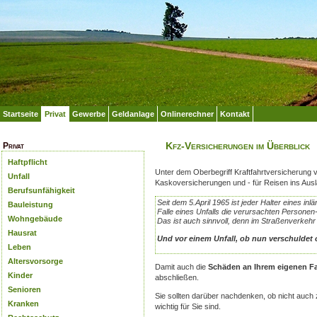
Startseite
Privat
Gewerbe
Geldanlage
Onlinerechner
Kontakt
Kfz-Versicherungen im Überblick
Privat
Haftpflicht
Unter dem Oberbegriff Kraftfahrtversicherung v
Unfall
Kaskoversicherungen und - für Reisen ins Ausla
Berufsunfähigkeit
Seit dem 5.April 1965 ist jeder Halter eines in
Bauleistung
Falle eines Unfalls die verursachten Person
Wohngebäude
Das ist auch sinnvoll, denn im Straßenverkeh
Hausrat
Und vor einem Unfall, ob nun verschuldet o
Leben
Altersvorsorge
Damit auch die
Schäden an Ihrem eigenen F
Kinder
abschließen.
Senioren
Sie sollten darüber nachdenken, ob nicht auch 
Kranken
wichtig für Sie sind.