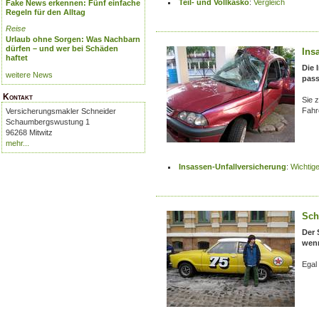
Teil- und Vollkasko
:
Vergleich
Fake News erkennen: Fünf einfache
Regeln für den Alltag
Reise
Urlaub ohne Sorgen: Was Nachbarn
dürfen – und wer bei Schäden
Ins
haftet
Die 
weitere News
pass
Kontakt
Sie z
Fahr
Versicherungsmakler Schneider
Schaumbergswustung 1
96268 Mitwitz
mehr...
Insassen-Unfallversicherung
:
Wichtig
Sch
Der 
wenn
Egal