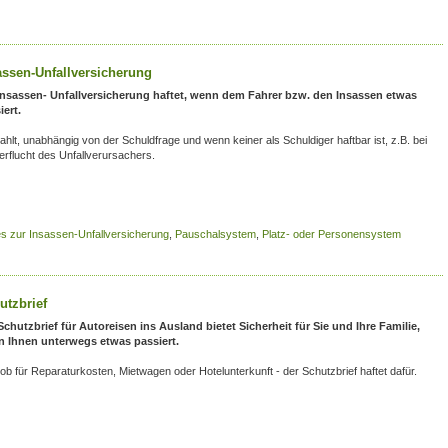
assen-Unfallversicherung
Insassen- Unfallversicherung haftet, wenn dem Fahrer bzw. den Insassen etwas
iert.
ahlt, unabhängig von der Schuldfrage und wenn keiner als Schuldiger haftbar ist, z.B. bei
erflucht des Unfallverursachers.
es zur Insassen-Unfallversicherung
,
Pauschalsystem
,
Platz- oder Personensystem
utzbrief
Schutzbrief für Autoreisen ins Ausland bietet Sicherheit für Sie und Ihre Familie,
 Ihnen unterwegs etwas passiert.
 ob für Reparaturkosten, Mietwagen oder Hotelunterkunft - der Schutzbrief haftet dafür.