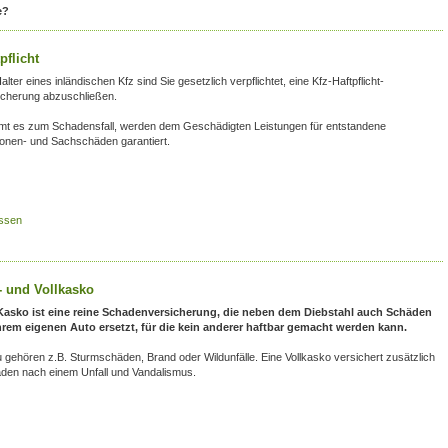
e?
pflicht
alter eines inländischen Kfz sind Sie gesetzlich verpflichtet, eine Kfz-Haftpflicht-
icherung abzuschließen.
t es zum Schadensfall, werden dem Geschädigten Leistungen für entstandene
onen- und Sachschäden garantiert.
ssen
l- und Vollkasko
Kasko ist eine reine Schadenversicherung, die neben dem Diebstahl auch Schäden
hrem eigenen Auto ersetzt, für die kein anderer haftbar gemacht werden kann.
 gehören z.B. Sturmschäden, Brand oder Wildunfälle. Eine Vollkasko versichert zusätzlich
den nach einem Unfall und Vandalismus.