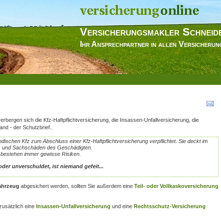
Versicherungsmakler Schneid
Ihr Ansprechpartner in allen Versicheru
erbergen sich die Kfz-Haftpflichtversicherung, die Insassen-Unfallversicherung, die
nd - der Schutzbrief.
.
ländischen Kfz zum Abschluss einer Kfz-Haftpflichtversicherung verpflichtet. Sie deckt im
en- und Sachschäden des Geschädigten.
r bestehen immer gewisse Risiken.
der unverschuldet, ist niemand gefeit...
ahrzeug
abgesichert werden, sollten Sie außerdem eine
Teil- oder Vollkaskoversicherung
zusätzlich eine
Insassen-Unfallversicherung
und eine
Rechtsschutz-Versicherung