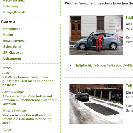
Rechtsschutz
Welchen Versicherungsschutz brauchen Si
Fahrzeug
Pflege,Krankh.
Haft
Fahrzeug
Als H
Vers
Haftpflicht
Kasko
Komm
Insassenvers.
Pers
Schutzbrief
SF-Klasse ...
Leistungen
Haftpflicht
:
Teil- oder Vollkasko
,
SF-Kla
News
Auto
Kfz-Versicherung: Warum der
günstigste Tarif nicht immer der
beste ist
Tei
Altersvorsorge
Die 
Altersvorsorge: Viele hoffen auf
an I
Reformen – rechnen aber nicht mit
Vorteilen
Dazu
Schä
Haus & Wohnen
Wertsachen sicher aufbewahren:
Reicht die Hausratversicherung
aus?
Cyber