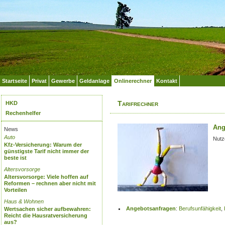
Startseite
Privat
Gewerbe
Geldanlage
Onlinerechner
Kontakt
Tarifrechner
HKD
Rechenhelfer
Ang
News
Auto
Nutze
Kfz-Versicherung: Warum der
günstigste Tarif nicht immer der
beste ist
Altersvorsorge
Altersvorsorge: Viele hoffen auf
Reformen – rechnen aber nicht mit
Vorteilen
Haus & Wohnen
Angebotsanfragen
:
Berufsunfähigkeit
,
Wertsachen sicher aufbewahren:
Reicht die Hausratversicherung
aus?