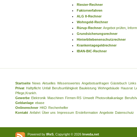
Riester-Rechner
Faktorverfahren
ALG II-Rechner
Wohngeld-Rechner
Rürup-Rechner
:
Angebot prüfen
,
Infor
Grundsicherungsrechner
Hinterbliebenenschutzrechner
Krankentagegeldrechner
IBAN-BIC-Rechner
Startseite
News
Aktuelles
Wissenswertes
Angebotsanfragen
Gästebuch
Links
Privat
Haftpflicht
Unfall
Berufsunfähigkeit
Bauleistung
Wohngebäude
Hausrat
L
Pflege,Krankh.
Gewerbe
Elektronik
Maschinen
Firmen-RS
Umwelt
Photovoltaikanlage
Berufsha
Geldanlage
ebase
Onlinerechner
HKD
Rechenhelfer
Kontakt
Anfahrt
Über uns
Impressum
Erstinformation
Angebote
Datenschutz
Powered by
IReS
, Copyright © 2026
Inveda.net