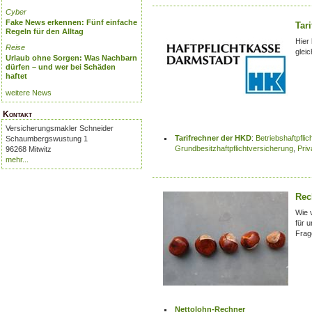
Cyber
Fake News erkennen: Fünf einfache
Tar
Regeln für den Alltag
Hier
Reise
gleic
Urlaub ohne Sorgen: Was Nachbarn
dürfen – und wer bei Schäden
haftet
weitere News
Kontakt
Versicherungsmakler Schneider
Tarifrechner der HKD
:
Betriebshaftpfli
Schaumbergswustung 1
Grundbesitzhaftpflichtversicherung
,
Priv
96268 Mitwitz
mehr...
Rec
Wie 
für 
Frag
Nettolohn-Rechner