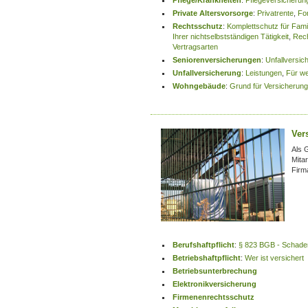
Pflege/Krankheiten
:
Pflegeversicherun
Private Altersvorsorge
:
Privatrente
,
Fo
Rechtsschutz
:
Komplettschutz für Fami
Ihrer nichtselbstständigen Tätigkeit
,
Rech
Vertragsarten
Seniorenversicherungen
:
Unfallversic
Unfallversicherung
:
Leistungen
,
Für we
Wohngebäude
:
Grund für Versicherun
Ver
Als 
Mitar
Firm
Berufshaftpflicht
:
§ 823 BGB - Schaden
Betriebshaftpflicht
:
Wer ist versichert
Betriebsunterbrechung
Elektronikversicherung
Firmenenrechtsschutz