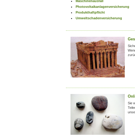
Maschinenausfall
Photovoltaikanlagenversicherung
Produkthaftpflicht
Umweltschadenversicherung
Ges
Sich
Wenn
zurü
Onl
Sie 
Teil
uns