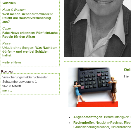
Vorteilen
Haus & Wohnen
Wertsachen sicher aufbewahren:
Reicht die Hausratversicherung
aus?
Cyber
Fake News erkennen: Fünf einfache
Regeln für den Alltag
Reise
Urlaub ohne Sorgen: Was Nachbarn
dürfen – und wer bei Schäden
haftet
weitere News
Onl
Kontakt
Hier
Versicherungsmakler Schneider
Schaumbergswustung 1
96268 Mitwitz
mehr...
Angebotsanfragen
:
Berufsunfähigkeit
,
Rechenhelfer
:
Nettolohn-Rechner
,
Ries
Grundsicherungsrechner
,
Hinterblieben