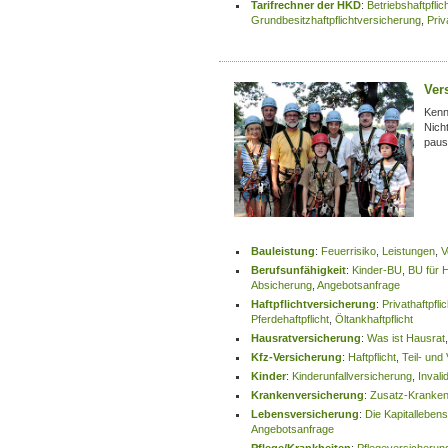
Tarifrechner der HKD
:
Betriebshaftpfli
Grundbesitzhaftpflichtversicherung
,
Priv
Ver
Kenn
Nich
paus
Bauleistung
:
Feuerrisiko
,
Leistungen
,
V
Berufsunfähigkeit
:
Kinder-BU
,
BU für 
Absicherung
,
Angebotsanfrage
Haftpflichtversicherung
:
Privathaftpflic
Pferdehaftpflicht
,
Öltankhaftpflicht
Hausratversicherung
:
Was ist Hausrat
Kfz-Versicherung
:
Haftpflicht
,
Teil- und
Kinder
:
Kinderunfallversicherung
,
Invali
Krankenversicherung
:
Zusatz-Kranken
Lebensversicherung
:
Die Kapitalleben
Angebotsanfrage