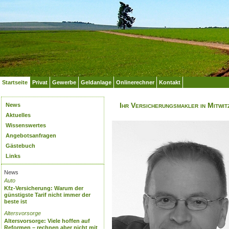
Startseite
Privat
Gewerbe
Geldanlage
Onlinerechner
Kontakt
Ihr Versicherungsmakler in Mitwit
News
Aktuelles
Wissenswertes
Angebotsanfragen
Gästebuch
Links
News
Auto
Kfz-Versicherung: Warum der
günstigste Tarif nicht immer der
beste ist
Altersvorsorge
Altersvorsorge: Viele hoffen auf
Reformen – rechnen aber nicht mit