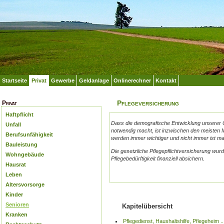
Startseite
Privat
Gewerbe
Geldanlage
Onlinerechner
Kontakt
Pflegeversicherung
Privat
Haftpflicht
Dass die demografische Entwicklung unserer G
Unfall
notwendig macht, ist inzwischen den meisten
Berufsunfähigkeit
werden immer wichtiger und nicht immer ist ma
Bauleistung
Die gesetzliche Pflegepflichtversicherung wurd
Wohngebäude
Pflegebedürftigkeit finanziell absichern.
Hausrat
Leben
Altersvorsorge
Kinder
Senioren
Kapitelübersicht
Kranken
Pflegedienst, Haushaltshilfe, Pflegeheim .