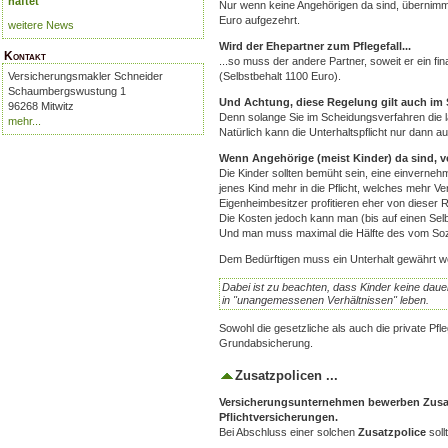
haftet
Nur wenn keine Angehörigen da sind, übernimm
Euro aufgezehrt.
weitere News
Wird der Ehepartner zum Pflegefall...
Kontakt
...so muss der andere Partner, soweit er ein f
(Selbstbehalt 1100 Euro).
Versicherungsmakler Schneider
Schaumbergswustung 1
Und Achtung, diese Regelung gilt auch im 
96268 Mitwitz
Denn solange Sie im Scheidungsverfahren die l
mehr...
Natürlich kann die Unterhaltspflicht nur dann au
Wenn Angehörige (meist Kinder) da sind, ve
Die Kinder sollten bemüht sein, eine einverne
jenes Kind mehr in die Pflicht, welches mehr V
Eigenheimbesitzer profitieren eher von dieser 
Die Kosten jedoch kann man (bis auf einen Se
Und man muss maximal die Hälfte des vom Sozi
Dem Bedürftigen muss ein Unterhalt gewährt wer
Dabei ist zu beachten, dass Kinder keine dau
in "unangemessenen Verhältnissen" leben.
Sowohl die gesetzliche als auch die private Pfl
Grundabsicherung.
Zusatzpolicen ...
Versicherungsunternehmen bewerben Zusatz
Pflichtversicherungen.
Bei Abschluss einer solchen
Zusatzpolice
soll