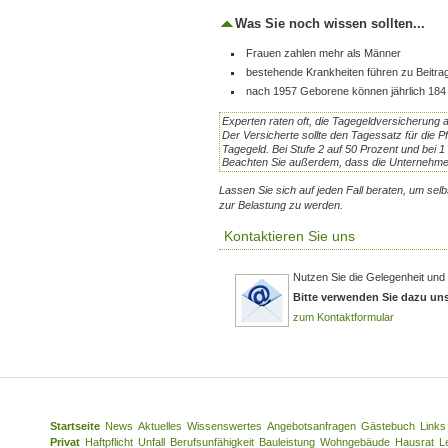
Was Sie noch wissen sollten...
Frauen zahlen mehr als Männer
bestehende Krankheiten führen zu Beitr
nach 1957 Geborene können jährlich 184 
Experten raten oft, die Tagegeldversicherung 
Der Versicherte sollte den
Tagessatz
für die P
Tagegeld. Bei Stufe 2 auf 50 Prozent und bei 1
Beachten Sie außerdem, dass die Unternehme
Lassen Sie sich auf jeden Fall beraten, um sel
zur Belastung zu werden.
Kontaktieren Sie uns
Nutzen Sie die Gelegenheit und 
Bitte verwenden Sie dazu un
zum Kontaktformular
Startseite
News
Aktuelles
Wissenswertes
Angebotsanfragen
Gästebuch
Links
Privat
Haftpflicht
Unfall
Berufsunfähigkeit
Bauleistung
Wohngebäude
Hausrat
L