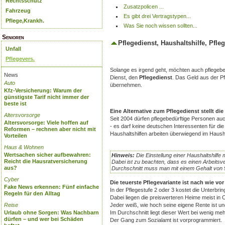
Rechtsschutz
Zusatzpolicen ...
Fahrzeug
Es gibt drei Vertragstypen...
Pflege,Krankh.
Was Sie noch wissen sollten...
Senioren
Pflegedienst, Haushaltshilfe, Pfle
Unfall
Pflegevers.
Solange es irgend geht, möchten auch pflegebe
News
Dienst, den
Pflegedienst
. Das Geld aus der Pf
Auto
übernehmen.
Kfz-Versicherung: Warum der
günstigste Tarif nicht immer der
beste ist
Eine Alternative zum Pflegedienst stellt die
Altersvorsorge
Seit 2004 dürfen pflegebedürftige Personen auc
Altersvorsorge: Viele hoffen auf
- es darf keine deutschen Interessenten für die
Reformen – rechnen aber nicht mit
Haushaltshilfen arbeiten überwiegend im Hausha
Vorteilen
Haus & Wohnen
Wertsachen sicher aufbewahren:
Hinweis:
Die Einstellung einer Haushaltshilfe 
Reicht die Hausratversicherung
Dabei ist zu beachten, dass es einen Arbeitsv
aus?
Durchschnitt muss man mit einem Gehalt von 
Cyber
Die teuerste Pflegevariante ist nach wie vo
Fake News erkennen: Fünf einfache
In der Pflegestufe 2 oder 3 kostet die Unterb
Regeln für den Alltag
Dabei liegen die preiswerteren Heime meist in 
Jeder weiß, wie hoch seine eigene Rente ist und
Reise
Im Durchschnitt liegt dieser Wert bei wenig meh
Urlaub ohne Sorgen: Was Nachbarn
dürfen – und wer bei Schäden
Der Gang zum Sozialamt ist vorprogrammiert.