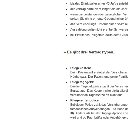
ideales Eintrittsalter unter
40 Jahre
(niedri
der Vertrag sollte nicht länger als ein Jah
wenn die Leistungen der gesetzlichen Ve
sollten Sie ohne erneute Gesundheitspr
das Versicherungs-Unternehmen sollte au
Auszahlung sollte nicht erst bei Schwerstp
bei Eintritt des Pflegefalls sollte dem Gu
Es gibt drei Vertragstypen...
Pflegekosten:
Beim Kostentarif erstattet der Versicher
Höchstsatz. Der Patient und seine Famili
Pflegetagegeld:
Bei der Tagegeldpolice zahlt der Versicher
Betrag aus. Das Kostenrisiko bleibt alle
vereinbarten Tagessätze oft nicht aus.
Pflegerentenpolice:
Bei dieser Police zahlt das Versicherung
tatsächlichen Aufwendungen. Die Höhe des
III). Anders als bei der Tagegeldpolice spi
wird und ob Fachkräfte oder Angehörige p