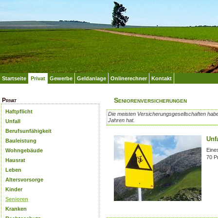
Startseite
Privat
Gewerbe
Geldanlage
Onlinerechner
Kontakt
Seniorenversicherungen
Privat
Haftpflicht
Die meisten Versicherungsgesellschaften hab
Jahren hat.
Unfall
Berufsunfähigkeit
Unf
Bauleistung
Eine
Wohngebäude
70 P
Hausrat
Leben
Altersvorsorge
Kinder
Senioren
Kranken