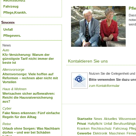
Rechtsschutz
Fahrzeug
Pfl
Pflege,Krankh.
Dass
notw
Senioren
werd
Unfall
Pflegevers.
News
Auto
Kfz-Versicherung: Warum der
günstigste Tarif nicht immer der
Kontaktieren Sie uns
beste ist
Altersvorsorge
Nutzen Sie die Gelegenheit und 
Altersvorsorge: Viele hoffen auf
Reformen – rechnen aber nicht mit
Bitte verwenden Sie dazu un
Vorteilen
zum Kontaktformular
Haus & Wohnen
Wertsachen sicher aufbewahren:
Reicht die Hausratversicherung
aus?
Cyber
Fake News erkennen: Fünf einfache
Regeln für den Alltag
Startseite
News
Aktuelles
Wissenswe
Privat
Haftpflicht
Unfall
Berufsunfähigk
Reise
Urlaub ohne Sorgen: Was Nachbarn
Kranken
Rechtsschutz
Fahrzeug
Pfle
dürfen – und wer bei Schäden
Gewerbe
Elektronik
Maschinen
Firme