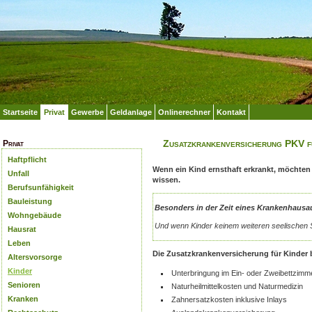
Startseite
Privat
Gewerbe
Geldanlage
Onlinerechner
Kontakt
Zusatzkrankenversicherung PKV f
Privat
Haftpflicht
Wenn ein Kind ernsthaft erkrankt, möchten 
Unfall
wissen.
Berufsunfähigkeit
Bauleistung
Besonders in der Zeit eines Krankenhausauf
Wohngebäude
Und wenn Kinder keinem weiteren seelischen S
Hausrat
Leben
Die Zusatzkrankenversicherung für Kinder 
Altersvorsorge
Kinder
Unterbringung im Ein- oder Zweibettzimm
Senioren
Naturheilmittelkosten und Naturmedizin
Kranken
Zahnersatzkosten inklusive Inlays