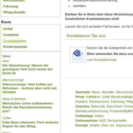
Rechtsschutz
Auslandskrankenversicherung
Sehhilfen
Fahrzeug
Pflege,Krankh.
Denken Sie in Ruhe über diese Versicheru
Gesetzlichen Krankenkassen wird!
Kinder
Lassen Sie sich auf jeden Fall beraten, um für 
Unfall
Invalidität
Kontaktieren Sie uns
Zusatzkranken
Kindersparplan
Nutzen Sie die Gelegenheit und 
Bitte verwenden Sie dazu un
News
zum Kontaktformular
Auto
Kfz-Versicherung: Warum der
günstigste Tarif nicht immer der
beste ist
Altersvorsorge
Altersvorsorge: Viele hoffen auf
Reformen – rechnen aber nicht mit
Vorteilen
Startseite
News
Aktuelles
Wissenswe
Privat
Haftpflicht
Unfall
Berufsunfähigk
Haus & Wohnen
Kranken
Rechtsschutz
Fahrzeug
Pfle
Wertsachen sicher aufbewahren:
Gewerbe
Elektronik
Maschinen
Firme
Reicht die Hausratversicherung
aus?
Betriebsunterbrechung
Produkthaftpflic
Geldanlage
ebase
Cyber
Onlinerechner
HKD
Rechenhelfer
Fake News erkennen: Fünf einfache
Kontakt
Anfahrt
Über uns
Impressum
Regeln für den Alltag