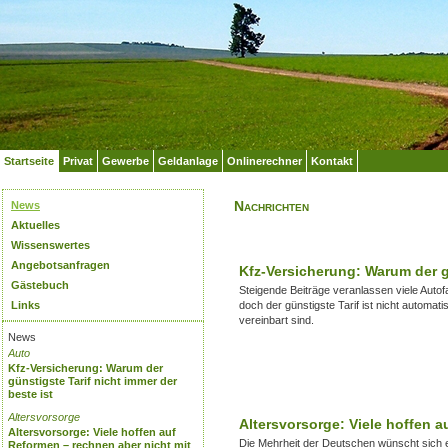
Startseite
Privat
Gewerbe
Geldanlage
Onlinerechner
Kontakt
Nachrichten
News
Aktuelles
Wissenswertes
Angebotsanfragen
Kfz-Versicherung: Warum der gü
Gästebuch
Steigende Beiträge veranlassen viele Autofa
Links
doch der günstigste Tarif ist nicht automat
vereinbart sind.
News
Auto
Kfz-Versicherung: Warum der
günstigste Tarif nicht immer der
beste ist
Altersvorsorge
Altersvorsorge: Viele hoffen a
Altersvorsorge: Viele hoffen auf
Die Mehrheit der Deutschen wünscht sich ei
Reformen – rechnen aber nicht mit