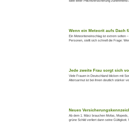
Idee einer Pflichtversicherung zunehmend
Wenn ein Meteorit aufs Dach fä
Ein Meteoriteneinschlag ist extrem selten 
Personen, stellt sich schnell die Frage: We
Jede zweite Frau sorgt sich vo
Viele Frauen in Deutschland blicken mit Sorg
Altersarmut ist bei ihnen deutlich stärker v
Neues Versicherungskennzeich
Ab dem 1. März brauchen Mofas, Mopeds, R
grüne Schild verliert dann seine Gültigkeit