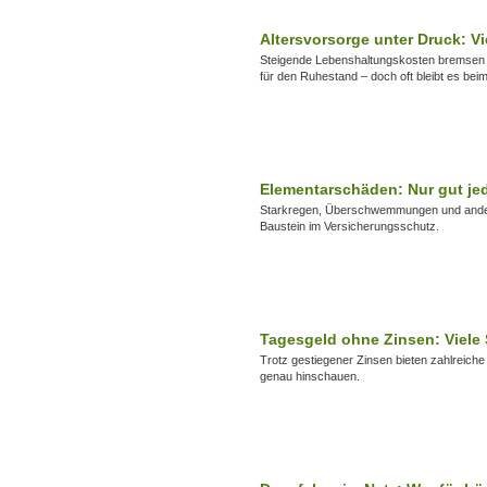
Altersvorsorge unter Druck: V
Steigende Lebenshaltungskosten bremsen di
für den Ruhestand – doch oft bleibt es bei
Elementarschäden: Nur gut jed
Starkregen, Überschwemmungen und andere
Baustein im Versicherungsschutz.
Tagesgeld ohne Zinsen: Viele 
Trotz gestiegener Zinsen bieten zahlreich
genau hinschauen.