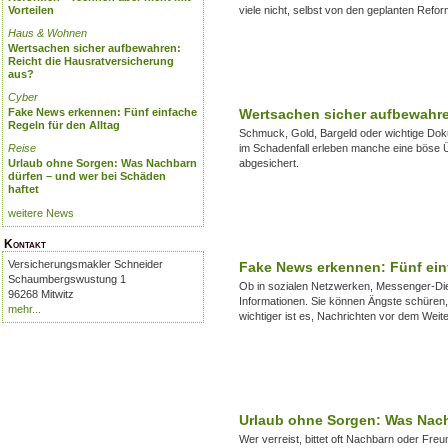
Vorteilen
viele nicht, selbst von den geplanten Refo
Haus & Wohnen
Wertsachen sicher aufbewahren:
Reicht die Hausratversicherung
aus?
Cyber
Fake News erkennen: Fünf einfache
Wertsachen sicher aufbewahre
Regeln für den Alltag
Schmuck, Gold, Bargeld oder wichtige Dok
Reise
im Schadenfall erleben manche eine böse Ü
Urlaub ohne Sorgen: Was Nachbarn
abgesichert.
dürfen – und wer bei Schäden
haftet
weitere News
Kontakt
Versicherungsmakler Schneider
Fake News erkennen: Fünf einf
Schaumbergswustung 1
Ob in sozialen Netzwerken, Messenger-Dien
96268 Mitwitz
Informationen. Sie können Ängste schüren
mehr...
wichtiger ist es, Nachrichten vor dem Weiter
Urlaub ohne Sorgen: Was Nach
Wer verreist, bittet oft Nachbarn oder Fr