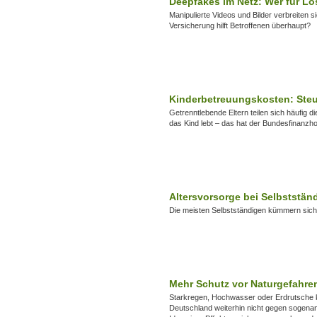
Deepfakes im Netz: Wer für 
Manipulierte Videos und Bilder verbreiten 
Versicherung hilft Betroffenen überhaupt?
Kinderbetreuungskosten: Steu
Getrenntlebende Eltern teilen sich häufig d
das Kind lebt – das hat der Bundesfinanzhof
Altersvorsorge bei Selbststän
Die meisten Selbstständigen kümmern sich 
Mehr Schutz vor Naturgefahre
Starkregen, Hochwasser oder Erdrutsche
Deutschland weiterhin nicht gegen sogenan